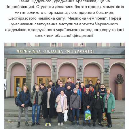
Івана Піддубного, уродженця Красенівки, що на
Чорнобаївщині. Студенти дізналися багато цікавих моментів із
життя великого спортсмена, легендарного богатиря,
шестиразового чемпіона світу, "Чемпіона чемпіонів". Перед
учасниками святкування виступили артисти Черкаського
академічного заслуженого українського народного хору та інші
колективи обласної філармонії.