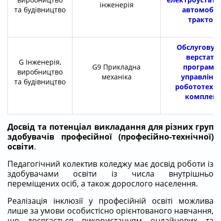
інженерія
та будівництво
автомобілі
тракторі
Обслуговув
верстатів
G
Інженерія,
G9
Прикладна
програмн
виробництво
механіка
управління
та будівництво
робототехні
комплекс
Досвід та потенціал викладання для різних груп
здобувачів професійної (професійно-технічної)
освіти
.
Педагогічний колектив коледжу має досвід роботи із
здобувачами освіти із числа внутрішньо
переміщених осіб, а також дорослого населення.
Реалізація інклюзії у професійній освіті можлива
лише за умови особистісно орієнтованого навчання,
що досягається використанням онлайнових та