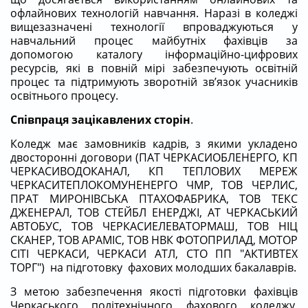
офлайнових технологій навчання. Наразі в коледжі
вищезазначені технології впроваджуються у
навчальний процес майбутніх фахівців за
допомогою каталогу інформаційно-цифрових
ресурсів, які в повній мірі забезпечують освітній
процес та підтримують зворотній зв’язок учасників
освітнього процесу.
Співпраця зацікавлених сторін
.
Коледж має замовників кадрів, з якими укладено
двосторонні договори (ПАТ ЧЕРКАСИОБЛЕНЕРГО, КП
ЧЕРКАСИВОДОКАНАЛ, КП ТЕПЛОВИХ МЕРЕЖ
ЧЕРКАСИТЕПЛОКОМУНЕНЕРГО ЧМР, ТОВ ЧЕРЛИС,
ПРАТ МИРОНІВСЬКА ПТАХОФАБРИКА, ТОВ ТЕКС
ДЖЕНЕРАЛ, ТОВ СТЕЙБЛ ЕНЕРДЖІ, АТ ЧЕРКАСЬКИЙ
АВТОБУС, ТОВ ЧЕРКАСИЕЛЕВАТОРМАШ, ТОВ НІЦ
СКАНЕР, ТОВ АРАМІС, ТОВ НВК ФОТОПРИЛАД, МОТОР
СІТІ ЧЕРКАСИ, ЧЕРКАСИ АТЛ, СТО ПП "АКТИВТЕХ
ТОРГ") на підготовку фахових молодших бакалаврів.
З метою забезпечення якості підготовки фахівців
Черкаського політехнічного фахового коледжу