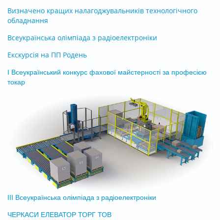
Визначено кращих налагоджувальників технологічного
обладнання
Всеукраїнська олімпіада з радіоелектроніки
Екскурсія на ПП Родень
І Всеукраїнський конкурс фахової майстерності за професією
токар
ІІІ Всеукраїнська олімпіада з радіоелектроніки
ЧЕРКАСИ ЕЛЕВАТОР ТОРГ ТОВ