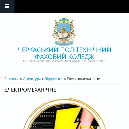
Перейти до основного матеріалу
ЧЕРКАСЬКИЙ ПОЛІТЕХНІЧНИЙ
ФАХОВИЙ КОЛЕДЖ
МИ ЗБЕРІГАЄМО І ПРИМНОЖУЄМО ТРАДИЦІЇ ТЕХНІЧНОЇ ОСВІТИ!
ВИ Є ТУТ
Головна
»
Структура
»
Відділення
» Електромеханічне
ЕЛЕКТРОМЕХАНІЧНЕ