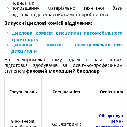
навчання;
покращення матеріально технічної бази
відповідно до сучасних вимог виробництва.
Випускні циклові комісії відділення:
Циклова комісія дисциплін автомобільного
транспорту
Циклова комісія електромеханічних
дисциплін
На електромеханічному відділенні здійснюється
підготовка здобувачів за освітньо-професійним
ступенем
фаховий молодший бакалавр
.
Галузь знань
Спеціальність
Освітня про
Обслуговуван
G Інженерія,
ремонт
G3 Електрична
виробництво
електроустатк