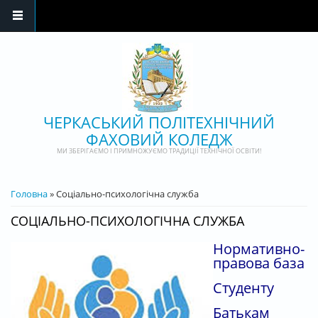
Перейти до основного матеріалу
ЧЕРКАСЬКИЙ ПОЛІТЕХНІЧНИЙ
ФАХОВИЙ КОЛЕДЖ
МИ ЗБЕРІГАЄМО І ПРИМНОЖУЄМО ТРАДИЦІЇ ТЕХНІЧНОЇ ОСВІТИ!
ВИ Є ТУТ
Головна
» Соціально-психологічна служба
СОЦІАЛЬНО-ПСИХОЛОГІЧНА СЛУЖБА
Нормативно-
правова база
Студенту
Батькам