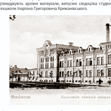
дтверджують архівні матеріали, випускні свідоцтва студен
ехшколи Іларіона Григоровича Крижанівського.