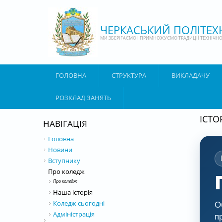
Перейти до основного матеріалу
ЧЕРКАСЬКИЙ ПОЛІТЕ
МИ ЗБЕРІГАЄМО І ПРИМНОЖУЄМО ТРАДИЦІЇ ТЕХНІЧНОЇ
ГОЛОВНА
СТРУКТУРА
ВИКЛАДАЧУ
РОЗКЛАД ЗАНЯТЬ
ІСТО
НАВІГАЦІЯ
Головна
Новини
Вступнику
Про коледж
Про коледж
Наша історія
Коледж сьогодні
О
Адміністрація
п