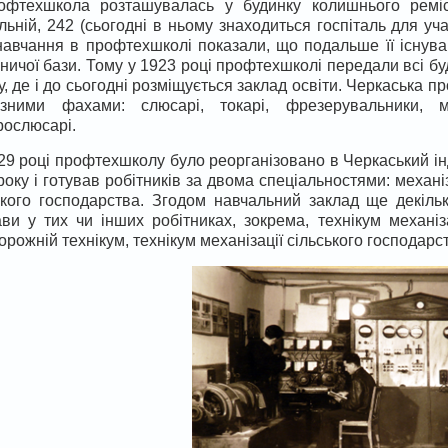
фтехшкола розташувалась у будинку колишнього реміс
льній, 242 (сьогодні в ньому знаходиться госпіталь для уча
навчання в профтехшколі показали, що подальше її існу
ничої бази. Тому у 1923 році профтехшколі передали всі бу
у, де і до сьогодні розміщується заклад освіти. Черкаська 
ізними фахами: слюсарі, токарі, фрезерувальники, м
рослюсарі.
29 році профтехшколу було реорганізовано в Черкаський інд
року і готував робітників за двома спеціальностями: механі
ького господарства. Згодом навчальний заклад ще декіл
ви у тих чи інших робітниках, зокрема, технікум механіза
орожній технікум, технікум механізації сільського господарс