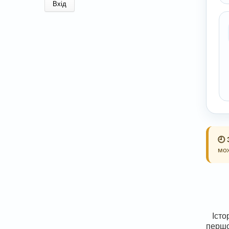
🕘
мож
Істо
першо