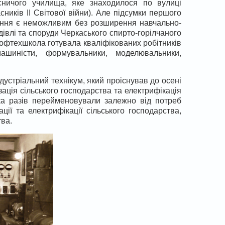
ничого училища, яке знаходилося по вулиці
сників ІІ Світової війни). Але підсумки першого
вання є неможливим без розширення навчально-
дівлі та споруди Черкаського спирто-горілчаного
профтехшкола готувала кваліфікованих робітників
ашиністи, формувальники, моделювальники,
устріальний технікум, який проіснував до осені
зація сільського господарства та електрифікація
ька разів перейменовували залежно від потреб
ції та електрифікації сільського господарства,
тва.