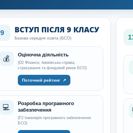
ВСТУП ПІСЛЯ 9 КЛАСУ
9
1
Базова середня освіта (БСО)
Оціночна діяльність
💰
(D2 Фінанси, банківська справа,
страхування та фондовий ринок БСО)
Поточний рейтинг
↗
Розробка програмного
💻
забезпечення
(F2 Інженерія програмного забезпечення
БСО)