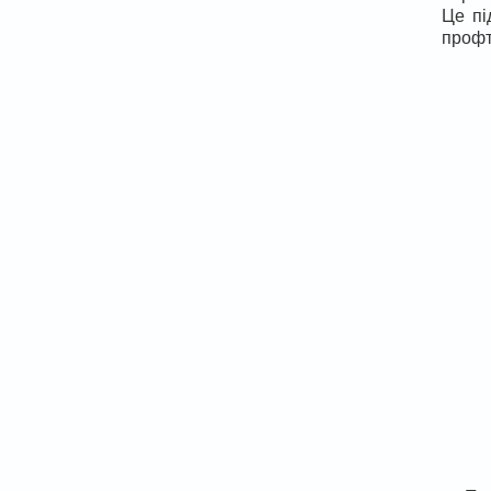
Це пі
профт