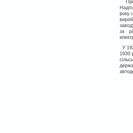
Про
Надпі
року 
вироб
завод
за р
елект
У 19
1930 
сільс
держа
автод