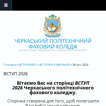
Перейти до основного матеріалу
ЧЕРКАСЬКИЙ ПОЛІТЕХНІЧНИЙ
ФАХОВИЙ КОЛЕДЖ
МИ ЗБЕРІГАЄМО І ПРИМНОЖУЄМО ТРАДИЦІЇ ТЕХНІЧНОЇ ОСВІТИ!
ВИ Є ТУТ
Головна
»
ВСТУПНИКУ
»
ВСТУПНА КАМПАНІЯ
» Вступ 2026
ВСТУП 2026
Вітаємо Вас на сторінці
ВСТУП
2026
Черкаського політехнічного
фахового коледжу.
Сторінка створена для того, щоб полегшити
Вам вибір місця навчання