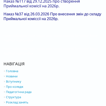
Наказ №117 від 29.12.2025 про створення
Приймальної комісії на 2026р.
Наказ №37 від 26.03.2026 Про внесення змін до складу
Приймальної коміссії на 2026р.
rolex replica
best rolex replica
best replica watches
Schweizer Rolex-
Repliken
replica rolex
rolex replica
best rolex replica
best replica watches
Schweizer Rolex-
Repliken
replica rolex
НАВІГАЦІЯ
Головна
Новини
Вступнику
Про коледж
Педагогічна рада
Структура
Розклад занять