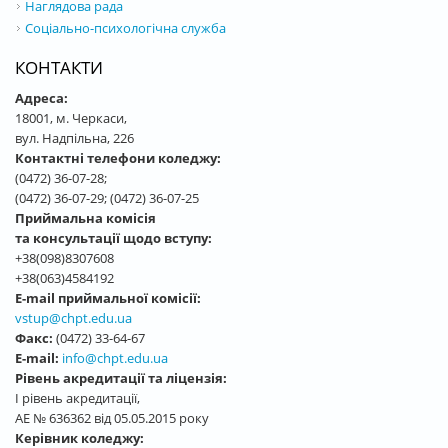
Наглядова рада
Соціально-психологічна служба
КОНТАКТИ
Адреса:
18001, м. Черкаси,
вул. Надпільна, 226
Контактні телефони коледжу:
(0472) 36-07-28;
(0472) 36-07-29; (0472) 36-07-25
Приймальна комісія
та консультації щодо вступу:
+38(098)8307608
+38(063)4584192
E-mail приймальної комісії:
vstup@chpt.edu.ua
Факс:
(0472) 33-64-67
E-mail:
info@chpt.edu.ua
Рівень акредитації та ліцензія:
І рівень акредитації,
АЕ № 636362 від 05.05.2015 року
Керівник коледжу: