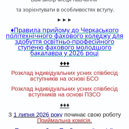
та зорієнтувати в особливостях вступу.
►►►
♦Правила прийому до Черкаського
політехнічного фахового коледжу для
здобуття освітньо-професійного
ступеню фахового молодшого
бакалавра у 2026 році
♦♦♦
Розклад індивідуальних усних співбесід
вступників на основі БСО
Розклад індивідуальних усних співбесід
вступників на основі ПЗСО
♦♦♦
З
1 липня 2026 року
починає свою роботу
Приймальна комісія.