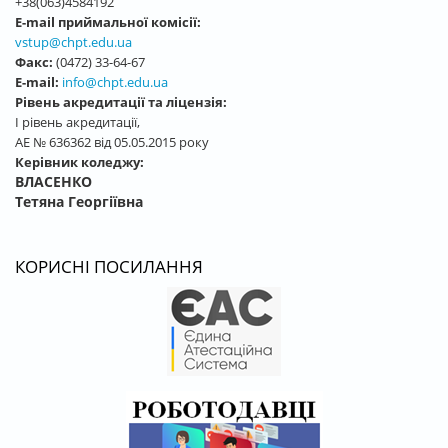
+38(063)4584192
E-mail приймальної комісії:
vstup@chpt.edu.ua
Факс:
(0472) 33-64-67
E-mail:
info@chpt.edu.ua
Рівень акредитації та ліцензія:
І рівень акредитації,
АЕ № 636362 від 05.05.2015 року
Керівник коледжу:
ВЛАСЕНКО
Тетяна Георгіївна
КОРИСНІ ПОСИЛАННЯ