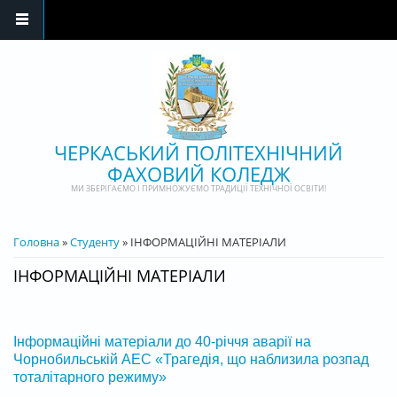
Перейти до основного матеріалу
ЧЕРКАСЬКИЙ ПОЛІТЕХНІЧНИЙ
ФАХОВИЙ КОЛЕДЖ
МИ ЗБЕРІГАЄМО І ПРИМНОЖУЄМО ТРАДИЦІЇ ТЕХНІЧНОЇ ОСВІТИ!
ВИ Є ТУТ
Головна
»
Студенту
» ІНФОРМАЦІЙНІ МАТЕРІАЛИ
ІНФОРМАЦІЙНІ МАТЕРІАЛИ
Інформаційні матеріали до 40-річчя аварії на
Чорнобильській АЕС «Трагедія, що наблизила розпад
тоталітарного режиму»