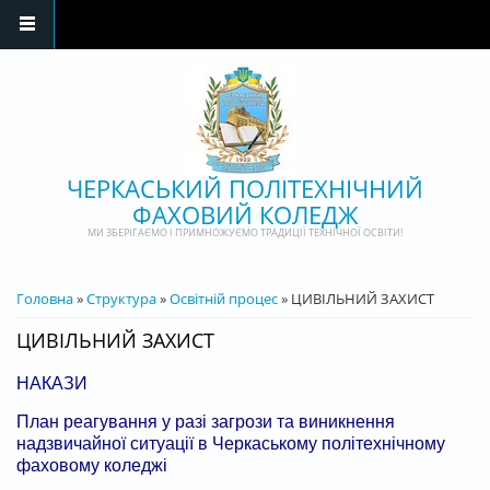
Перейти до основного матеріалу
ЧЕРКАСЬКИЙ ПОЛІТЕХНІЧНИЙ
ФАХОВИЙ КОЛЕДЖ
МИ ЗБЕРІГАЄМО І ПРИМНОЖУЄМО ТРАДИЦІЇ ТЕХНІЧНОЇ ОСВІТИ!
ВИ Є ТУТ
Головна
»
Структура
»
Освітній процес
» ЦИВІЛЬНИЙ ЗАХИСТ
ЦИВІЛЬНИЙ ЗАХИСТ
НАКАЗИ
План реагування у разі загрози та виникнення
надзвичайної ситуації в Черкаському політехнічному
фаховому коледжі