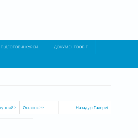
ПІДГОТОВЧІ КУРСИ
ДОКУМЕНТООБІГ
тупний >
Останнє >>
Назад до Галереї