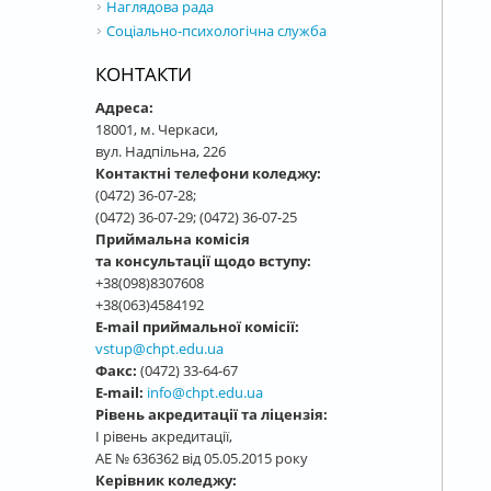
Наглядова рада
Соціально-психологічна служба
КОНТАКТИ
Адреса:
18001, м. Черкаси,
вул. Надпільна, 226
Контактні телефони коледжу:
(0472) 36-07-28;
(0472) 36-07-29; (0472) 36-07-25
Приймальна комісія
та консультації щодо вступу:
+38(098)8307608
+38(063)4584192
E-mail приймальної комісії:
vstup@chpt.edu.ua
Факс:
(0472) 33-64-67
E-mail:
info@chpt.edu.ua
Рівень акредитації та ліцензія:
І рівень акредитації,
АЕ № 636362 від 05.05.2015 року
Керівник коледжу: