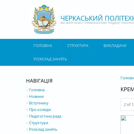
Перейти до основного матеріалу
ЧЕРКАСЬКИЙ ПОЛІТЕ
МИ ЗБЕРІГАЄМО І ПРИМНОЖУЄМО ТРАДИЦІЇ ТЕХНІЧНОЇ
ГОЛОВНА
СТРУКТУРА
ВИКЛАДАЧУ
РОЗКЛАД ЗАНЯТЬ
ВИ Є 
Головн
НАВІГАЦІЯ
КРЕМ
Головна
Новини
Вступнику
2
of
1
Про коледж
Педагогічна рада
Структура
Розклад занять