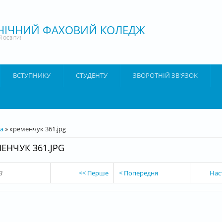
ХНІЧНИЙ ФАХОВИЙ КОЛЕДЖ
 ОСВІТИ!
ВСТУПНИКУ
СТУДЕНТУ
ЗВОРОТНІЙ ЗВ'ЯЗОК
ТУТ
а
» кременчук 361.jpg
ЕНЧУК 361.JPG
3
<< Перше
< Попередня
Нас