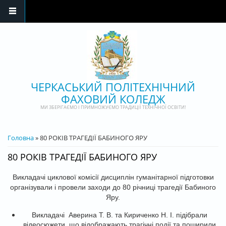
Перейти до основного матеріалу
ЧЕРКАСЬКИЙ ПОЛІТЕХНІЧНИЙ
ФАХОВИЙ КОЛЕДЖ
МИ ЗБЕРІГАЄМО І ПРИМНОЖУЄМО ТРАДИЦІЇ ТЕХНІЧНОЇ ОСВІТИ!
ВИ Є ТУТ
Головна
» 80 РОКІВ ТРАГЕДІЇ БАБИНОГО ЯРУ
80 РОКІВ ТРАГЕДІЇ БАБИНОГО ЯРУ
Викладачі циклової комісії дисциплін гуманітарної підготовки
організували і провели заходи до 80 річниці трагедії Бабиного
Яру.
Викладачі Аверина Т. В. та Кириченко Н. І. підібрали
відеосюжети, що відображають трагічні події та поширили