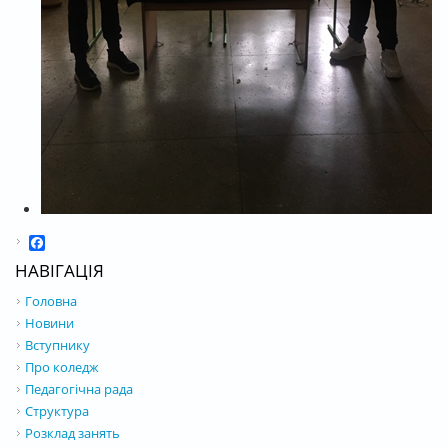
Facebook
НАВІГАЦІЯ
Головна
Новини
Вступнику
Про коледж
Педагогічна рада
Структура
Розклад занять