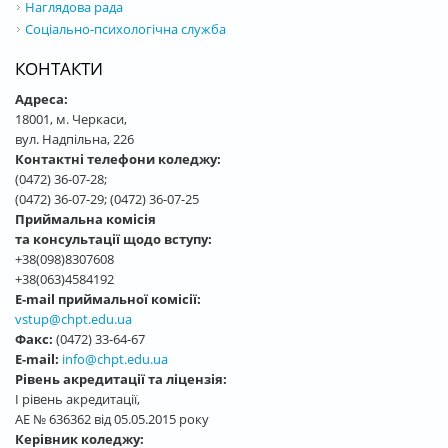
Наглядова рада
Соціально-психологічна служба
КОНТАКТИ
Адреса:
18001, м. Черкаси,
вул. Надпільна, 226
Контактні телефони коледжу:
(0472) 36-07-28;
(0472) 36-07-29; (0472) 36-07-25
Приймальна комісія
та консультації щодо вступу:
+38(098)8307608
+38(063)4584192
E-mail приймальної комісії:
vstup@chpt.edu.ua
Факс:
(0472) 33-64-67
E-mail:
info@chpt.edu.ua
Рівень акредитації та ліцензія:
І рівень акредитації,
АЕ № 636362 від 05.05.2015 року
Керівник коледжу: