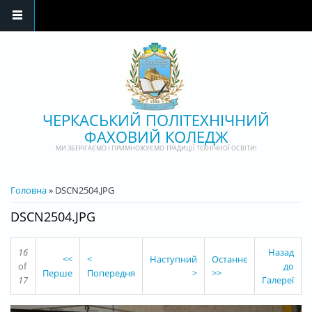
Перейти до основного матеріалу
ЧЕРКАСЬКИЙ ПОЛІТЕХНІЧНИЙ
ФАХОВИЙ КОЛЕДЖ
МИ ЗБЕРІГАЄМО І ПРИМНОЖУЄМО ТРАДИЦІЇ ТЕХНІЧНОЇ ОСВІТИ!
ВИ Є ТУТ
Головна
» DSCN2504.JPG
DSCN2504.JPG
16
Назад
<<
<
Наступний
Останнє
of
до
Перше
Попередня
>
>>
17
Галереї