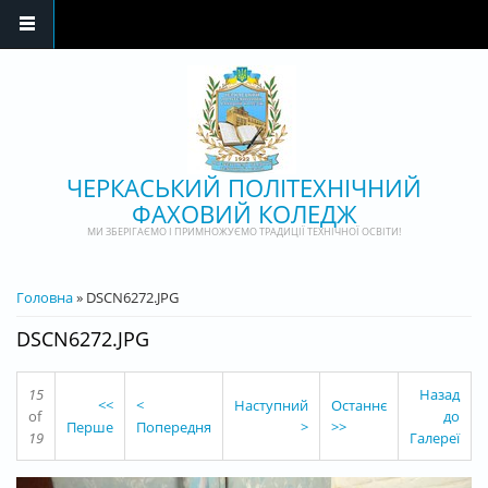
Перейти до основного матеріалу
ЧЕРКАСЬКИЙ ПОЛІТЕХНІЧНИЙ
ФАХОВИЙ КОЛЕДЖ
МИ ЗБЕРІГАЄМО І ПРИМНОЖУЄМО ТРАДИЦІЇ ТЕХНІЧНОЇ ОСВІТИ!
ВИ Є ТУТ
Головна
» DSCN6272.JPG
DSCN6272.JPG
15
Назад
<<
<
Наступний
Останнє
of
до
Перше
Попередня
>
>>
19
Галереї