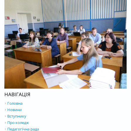
НАВІГАЦІЯ
Головна
Новини
Вступнику
Про коледж
Педагогічна рада