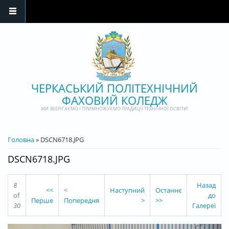
Перейти до основного матеріалу
ЧЕРКАСЬКИЙ ПОЛІТЕХНІЧНИЙ
ФАХОВИЙ КОЛЕДЖ
МИ ЗБЕРІГАЄМО І ПРИМНОЖУЄМО ТРАДИЦІЇ ТЕХНІЧНОЇ ОСВІТИ!
ВИ Є ТУТ
Головна
» DSCN6718.JPG
DSCN6718.JPG
8
Назад
<<
<
Наступний
Останнє
of
до
Перше
Попередня
>
>>
30
Галереї