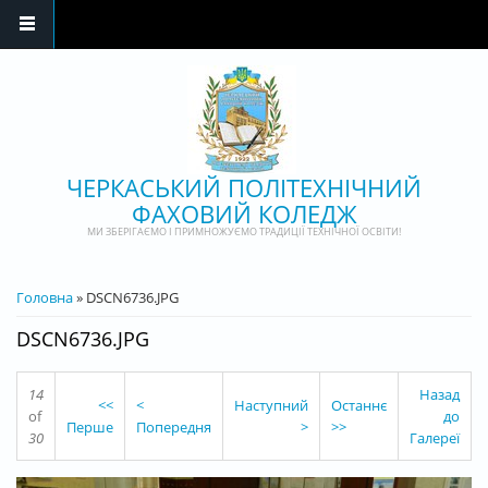
Перейти до основного матеріалу
ЧЕРКАСЬКИЙ ПОЛІТЕХНІЧНИЙ
ФАХОВИЙ КОЛЕДЖ
МИ ЗБЕРІГАЄМО І ПРИМНОЖУЄМО ТРАДИЦІЇ ТЕХНІЧНОЇ ОСВІТИ!
ВИ Є ТУТ
Головна
» DSCN6736.JPG
DSCN6736.JPG
14
Назад
<<
<
Наступний
Останнє
of
до
Перше
Попередня
>
>>
30
Галереї