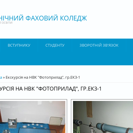
ХНІЧНИЙ ФАХОВИЙ КОЛЕДЖ
 ОСВІТИ!
ВСТУПНИКУ
СТУДЕНТУ
ЗВОРОТНІЙ ЗВ'ЯЗОК
ТУТ
а
» Екскурсія на НВК "Фотоприлад", гр.ЕК3-1
УРСІЯ НА НВК "ФОТОПРИЛАД", ГР.ЕК3-1