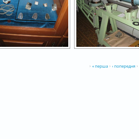
ІНКИ
« перша
‹ попередня