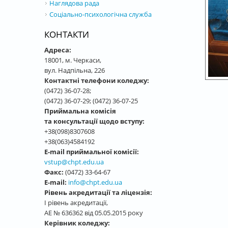
Наглядова рада
Соціально-психологічна служба
КОНТАКТИ
Адреса:
18001, м. Черкаси,
вул. Надпільна, 226
Контактні телефони коледжу:
(0472) 36-07-28;
(0472) 36-07-29; (0472) 36-07-25
СТОР
Приймальна комісія
та консультації щодо вступу:
+38(098)8307608
+38(063)4584192
E-mail приймальної комісії:
vstup@chpt.edu.ua
Факс:
(0472) 33-64-67
E-mail:
info@chpt.edu.ua
Рівень акредитації та ліцензія:
І рівень акредитації,
АЕ № 636362 від 05.05.2015 року
Керівник коледжу: