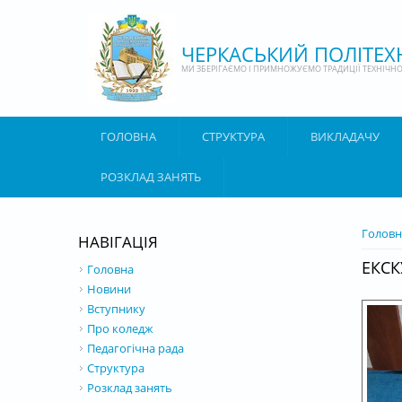
Перейти до основного матеріалу
ЧЕРКАСЬКИЙ ПОЛІТЕ
МИ ЗБЕРІГАЄМО І ПРИМНОЖУЄМО ТРАДИЦІЇ ТЕХНІЧНОЇ
ГОЛОВНА
СТРУКТУРА
ВИКЛАДАЧУ
РОЗКЛАД ЗАНЯТЬ
ВИ Є 
Головн
НАВІГАЦІЯ
ЕКСК
Головна
Новини
Вступнику
Про коледж
Педагогічна рада
Структура
Розклад занять