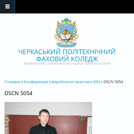
Перейти до основного матеріалу
ЧЕРКАСЬКИЙ ПОЛІТЕХНІЧНИЙ
ФАХОВИЙ КОЛЕДЖ
МИ ЗБЕРІГАЄМО І ПРИМНОЖУЄМО ТРАДИЦІЇ ТЕХНІЧНОЇ ОСВІТИ!
ВИ Є ТУТ
Головна
»
Конференція з виробничої практики (ЕК)
» DSCN 5054
DSCN 5054