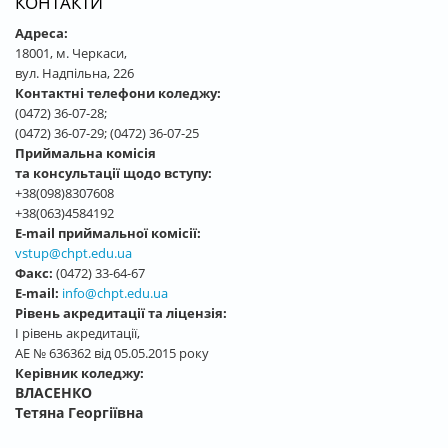
КОНТАКТИ
Адреса:
18001, м. Черкаси,
вул. Надпільна, 226
Контактні телефони коледжу:
(0472) 36-07-28;
(0472) 36-07-29; (0472) 36-07-25
Приймальна комісія
та консультації щодо вступу:
+38(098)8307608
+38(063)4584192
E-mail приймальної комісії:
vstup@chpt.edu.ua
Факс:
(0472) 33-64-67
E-mail:
info@chpt.edu.ua
Рівень акредитації та ліцензія:
І рівень акредитації,
АЕ № 636362 від 05.05.2015 року
Керівник коледжу:
ВЛАСЕНКО
Тетяна Георгіївна