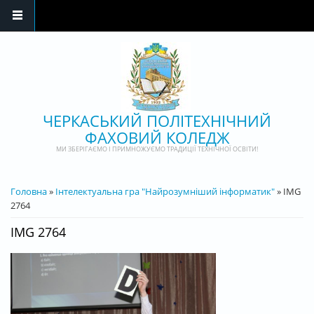
Перейти до основного матеріалу
ЧЕРКАСЬКИЙ ПОЛІТЕХНІЧНИЙ
ФАХОВИЙ КОЛЕДЖ
МИ ЗБЕРІГАЄМО І ПРИМНОЖУЄМО ТРАДИЦІЇ ТЕХНІЧНОЇ ОСВІТИ!
ВИ Є ТУТ
Головна
»
Інтелектуальна гра "Найрозумніший інформатик"
» IMG
2764
IMG 2764