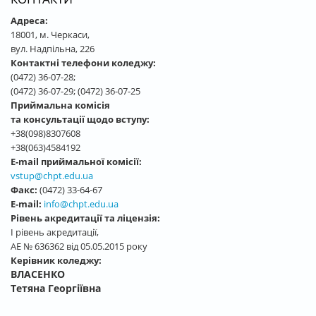
Адреса:
18001, м. Черкаси,
вул. Надпільна, 226
Контактні телефони коледжу:
(0472) 36-07-28;
(0472) 36-07-29; (0472) 36-07-25
Приймальна комісія
та консультації щодо вступу:
+38(098)8307608
+38(063)4584192
E-mail приймальної комісії:
vstup@chpt.edu.ua
Факс:
(0472) 33-64-67
E-mail:
info@chpt.edu.ua
Рівень акредитації та ліцензія:
І рівень акредитації,
АЕ № 636362 від 05.05.2015 року
Керівник коледжу:
ВЛАСЕНКО
Тетяна Георгіївна