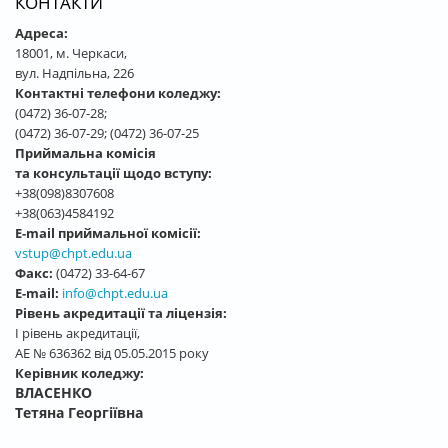
КОНТАКТИ
Адреса:
18001, м. Черкаси,
вул. Надпільна, 226
Контактні телефони коледжу:
(0472) 36-07-28;
(0472) 36-07-29; (0472) 36-07-25
Приймальна комісія
та консультації щодо вступу:
+38(098)8307608
+38(063)4584192
E-mail приймальної комісії:
vstup@chpt.edu.ua
Факс:
(0472) 33-64-67
E-mail:
info@chpt.edu.ua
Рівень акредитації та ліцензія:
І рівень акредитації,
АЕ № 636362 від 05.05.2015 року
Керівник коледжу:
ВЛАСЕНКО
Тетяна Георгіївна