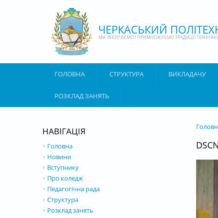
Перейти до основного матеріалу
ЧЕРКАСЬКИЙ ПОЛІТЕ
МИ ЗБЕРІГАЄМО І ПРИМНОЖУЄМО ТРАДИЦІЇ ТЕХНІЧНОЇ
ГОЛОВНА
СТРУКТУРА
ВИКЛАДАЧУ
РОЗКЛАД ЗАНЯТЬ
ВИ Є 
Головн
НАВІГАЦІЯ
DSCN
Головна
Новини
Вступнику
Про коледж
Педагогічна рада
Структура
Розклад занять