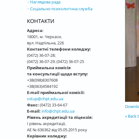
Наглядова рада
Соціально-психологічна служба
КОНТАКТИ
Адреса:
18001, м. Черкаси,
вул. Надпільна, 226
Контактні телефони коледжу:
(0472) 36-07-28;
(0472) 36-07-29; (0472) 36-07-25
Приймальна комісія
та консультації щодо вступу:
+38(098)8307608
+38(063)4584192
E-mail приймальної комісії:
vstup@chpt.edu.ua
Факс:
(0472) 33-64-67
Downloa
E-mail:
info@chpt.edu.ua
« Back t
Рівень акредитації та ліцензія:
І рівень акредитації,
АЕ № 636362 від 05.05.2015 року
Керівник коледжу: