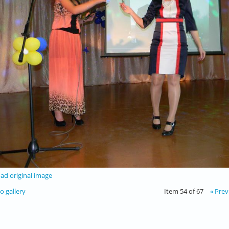
d original image
o gallery
Item 54 of 67
« Prev