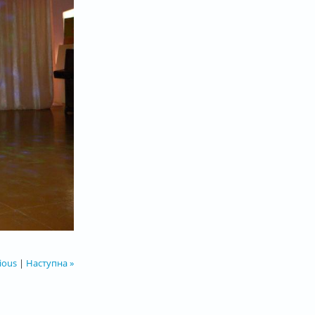
ious
|
Наступна »