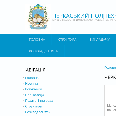
Перейти до основного матеріалу
ЧЕРКАСЬКИЙ ПОЛІТЕ
МИ ЗБЕРІГАЄМО І ПРИМНОЖУЄМО ТРАДИЦІЇ ТЕХНІЧНОЇ
ГОЛОВНА
СТРУКТУРА
ВИКЛАДАЧУ
РОЗКЛАД ЗАНЯТЬ
ВИ Є 
Головн
НАВІГАЦІЯ
ЧЕРК
Головна
Новини
Вступнику
Про коледж
Педагогічна рада
Моло
Структура
нашог
Розклад занять