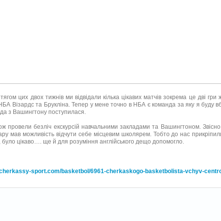
гом цих двох тижнів ми відвідали кілька цікавих матчів зокрема це дві гри
НБА Візардс та Брукліна. Тепер у мене точно в НБА є команда за яку я буду вб
да з Вашингтону поступилася.
 провели безліч екскурсій навчальними закладами та Вашингтоном. Звісно п
ару мав можливість відчути себе місцевим школярем. Тобто до нас прикріпил
, було цікаво…. ще й для розуміння англійського дещо допомогло.
//cherkassy-sport.com/basketbol/6961-cherkaskogo-basketbolista-vchyv-centr
acebook