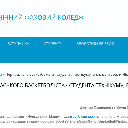
ХНІЧНИЙ ФАХОВИЙ КОЛЕДЖ
 ОСВІТИ!
ВСТУПНИКУ
СТУДЕНТУ
ЗВОРОТНІЙ ЗВ'ЯЗОК
ТУТ
а
» Черкаського баскетболіста - студента технікуму, вчив центровий НБ
АСЬКОГО БАСКЕТБОЛІСТА - СТУДЕНТА ТЕХНІКУМУ
Дмитро Скапінцев та Мачін 
дий центровий
«Черкаських Мавп» -
Дмитро Скапінцев
взяв участь у спо
о клубу відвідав завдяки програмі
SportsVisitorsMulti-NationBasketballVisitor.