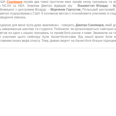
США
Скапінцев
провів два тижні протягом яких провів низку тренувань та ві
ів NCAA та НБА. Зокрема Дмитро відвідав гру
Вашингтон Візардс - Бр
йомиьися з центровим Візардс –
Марчіном Гортатом.
Польський центровий, 
митро подорожував у США. Її основною метою є познайомити учасників зі схід
оведення змагань.
одорож для мене була дуже важливою» - говорить
Дмитро Скапінцев,
який дн
ь американські школярі та студенти. Побачили, як організовуються тамтешні ма
авітав на одне з наших тренувань та провів його разом з нами. Зважаючи на те
і учасники цього семінару були баскетболістами. Від нашої крани були в
тавники інших видів спорту. Тому, думаю акцент на баскетболі більше підходив