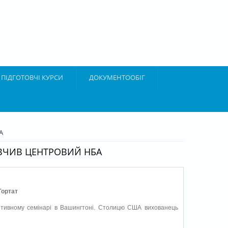
ПІДГОТОВЧІ КУРСИ
ДОКУМЕНТООБІГ
А
, ВЧИВ ЦЕНТРОВИЙ НБА
Гортат
ртивному семінарі в Вашингтоні. Столицю США вихованець