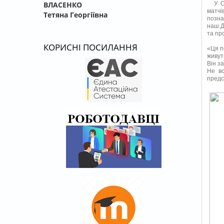
У 
ВЛАСЕНКО
матч
Тетяна Георгіївна
позна
наш Д
та пр
КОРИСНІ ПОСИЛАННЯ
«Ця п
живут
Він з
Не вс
предс