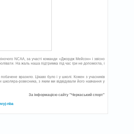
 жіночого NCAA, за участі команди «Джордж Мейсон» і звісно
олівати. На жаль наша підтримка під час гри не допомогла, і
обачене вразило. Цікаво було і у школі. Кожен з учасників
и школяра-ровесника, з яким ми відвідували його навчання у
За інформацією сайту "Черкаський спорт"
ovyj-nba