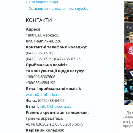
Наглядова рада
Соціально-психологічна служба
КОНТАКТИ
Адреса:
18001, м. Черкаси,
вул. Надпільна, 226
Контактні телефони коледжу:
(0472) 36-07-28;
(0472) 36-07-29; (0472) 36-07-25
Приймальна комісія
та консультації щодо вступу:
+38(098)8307608
+38(063)4584192
E-mail приймальної комісії:
vstup@chpt.edu.ua
Факс:
(0472) 33-64-67
E-mail:
info@chpt.edu.ua
Рівень акредитації та ліцензія:
До СШ
«Аван
І рівень акредитації,
р.н.)
АЕ № 636362 від 05.05.2015 року
предст
Керівник коледжу: