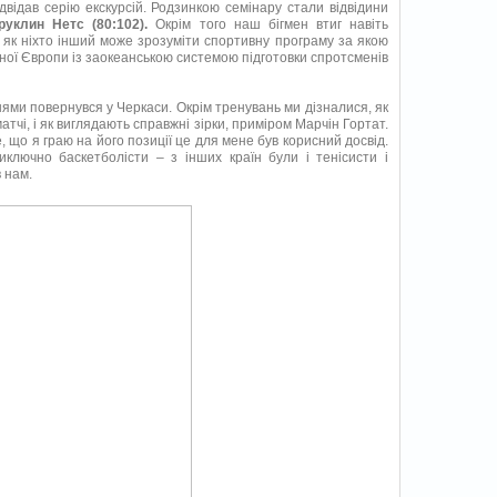
двідав серію екскурсій. Родзинкою семінару стали відвідини
уклин Нетс (80:102).
Окрім того наш бігмен втиг навіть
як ніхто інший може зрозуміти спортивну програму за якою
ної Європи із заокеанською системою підготовки спротсменів
ями повернувся у Черкаси. Окрім тренувань ми дізналися, як
тчі, і як виглядають справжні зірки, приміром Марчін Гортат.
, що я граю на його позиції це для мене був корисний досвід.
иключно баскетболісти – з інших країн були і тенісисти і
 нам.