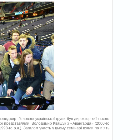
еджер. Головою української групи був директор київського
арі представляли Володимир Кващук з «Авангарда» (2000-го
1998-го р.н.). Загалом участь у цьому семінарі взяли по п’ять