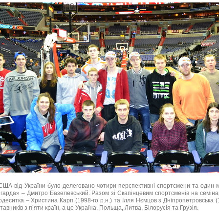
А від України було делеговано чотири перспективні спортсмени та один мен
гарда» – Дмитро Базелевський. Разом зі Скапінцевим спортсменів на семін
, одеситка – Христина Карп (1998-го р.н.) та Ілля Нємцов з Дніпропетровська (
авників з п’яти країн, а це Україна, Польща, Литва, Білорусія та Грузія.