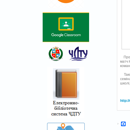
Протя
матч 
коман
Також
семін
школі
http:
F