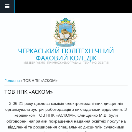
Перейти до основного матеріалу
ЧЕРКАСЬКИЙ ПОЛІТЕХНІЧНИЙ
ФАХОВИЙ КОЛЕДЖ
МИ ЗБЕРІГАЄМО І ПРИМНОЖУЄМО ТРАДИЦІЇ ТЕХНІЧНОЇ ОСВІТИ!
ВИ Є ТУТ
Головна
» ТОВ НПК «АСКОМ»
ТОВ НПК «АСКОМ»
3.06.21 року циклова комісія електромеханічних дисциплін
організувала зустріч роботодавців з викладачами відділення. З
керівником ТОВ НПК «АСКОМ», Онищенко М.В. були
обговорені напрямки покращення надання освітніх послуг на
відділенні та розширення спеціальних дисциплін сучасними