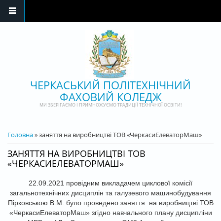
Перейти до основного матеріалу
ЧЕРКАСЬКИЙ ПОЛІТЕХНІЧНИЙ
ФАХОВИЙ КОЛЕДЖ
МИ ЗБЕРІГАЄМО І ПРИМНОЖУЄМО ТРАДИЦІЇ ТЕХНІЧНОЇ ОСВІТИ!
ВИ Є ТУТ
Головна
» заняття на виробництві ТОВ «ЧеркасиЕлеваторМаш»
ЗАНЯТТЯ НА ВИРОБНИЦТВІ ТОВ
«ЧЕРКАСИЕЛЕВАТОРМАШ»
22.09.2021 провідним викладачем циклової комісії
загальнотехнічних дисциплін та галузевого машинобудування
Пірковською В.М. було проведено заняття на виробництві ТОВ
«ЧеркасиЕлеваторМаш» згідно навчального плану дисципліни