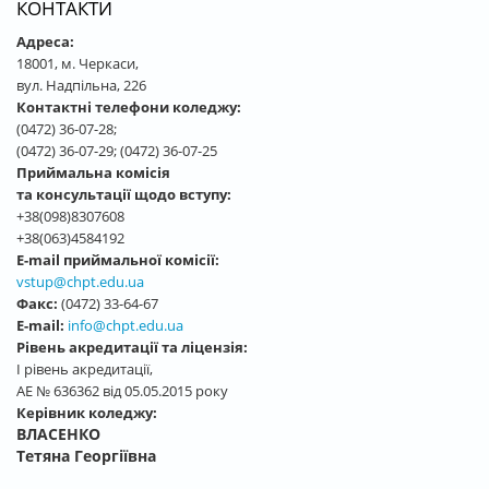
КОНТАКТИ
Адреса:
18001, м. Черкаси,
вул. Надпільна, 226
Контактні телефони коледжу:
(0472) 36-07-28;
(0472) 36-07-29; (0472) 36-07-25
Приймальна комісія
та консультації щодо вступу:
+38(098)8307608
+38(063)4584192
E-mail приймальної комісії:
vstup@chpt.edu.ua
Факс:
(0472) 33-64-67
E-mail:
info@chpt.edu.ua
Рівень акредитації та ліцензія:
І рівень акредитації,
АЕ № 636362 від 05.05.2015 року
Керівник коледжу:
ВЛАСЕНКО
Тетяна Георгіївна