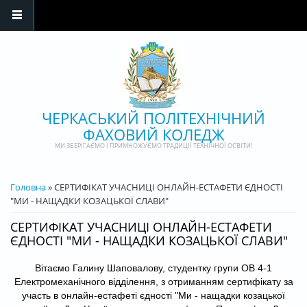
Перейти до основного матеріалу
ЧЕРКАСЬКИЙ ПОЛІТЕХНІЧНИЙ
ФАХОВИЙ КОЛЕДЖ
МИ ЗБЕРІГАЄМО І ПРИМНОЖУЄМО ТРАДИЦІЇ ТЕХНІЧНОЇ ОСВІТИ!
ВИ Є ТУТ
Головна
» СЕРТИФІКАТ УЧАСНИЦІ ОНЛАЙН-ЕСТАФЕТИ ЄДНОСТІ
"МИ - НАЩАДКИ КОЗАЦЬКОЇ СЛАВИ"
СЕРТИФІКАТ УЧАСНИЦІ ОНЛАЙН-ЕСТАФЕТИ
ЄДНОСТІ "МИ - НАЩАДКИ КОЗАЦЬКОЇ СЛАВИ"
Вітаємо Галину Шаповалову, студентку групи ОВ 4-1
Електромеханічного відділення, з отриманням сертифікату за
участь в онлайн-естафеті єдності "Ми - нащадки козацької