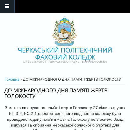
Перейти до основного матеріалу
ЧЕРКАСЬКИЙ ПОЛІТЕХНІЧНИЙ
ФАХОВИЙ КОЛЕДЖ
МИ ЗБЕРІГАЄМО І ПРИМНОЖУЄМО ТРАДИЦІЇ ТЕХНІЧНОЇ ОСВІТИ!
ВИ Є ТУТ
Головна
» ДО МІЖНАРОДНОГО ДНЯ ПАМ’ЯТІ ЖЕРТВ ГОЛОКОСТУ
ДО МІЖНАРОДНОГО ДНЯ ПАМ’ЯТІ ЖЕРТВ
ГОЛОКОСТУ
З метою вшанування пам’яті жертв Голокосту 27 січня в групах
ЕП 3-2, ЕC 2-1 електротехнічного відділення коледжу було
проведено годину пам’яті «Свіча Голокосту не згасне». Захід
відбувся за сприяння Черкаської обласної бібліотеки для