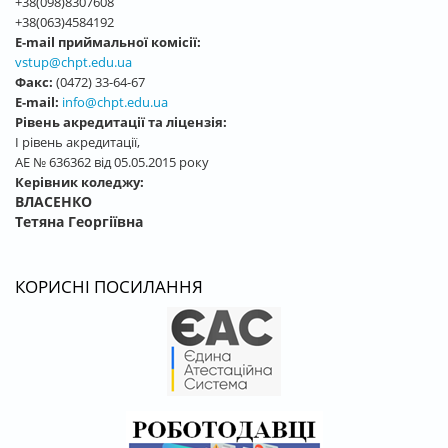
+38(098)8307608
+38(063)4584192
E-mail приймальної комісії:
vstup@chpt.edu.ua
Факс:
(0472) 33-64-67
E-mail:
info@chpt.edu.ua
Рівень акредитації та ліцензія:
І рівень акредитації,
АЕ № 636362 від 05.05.2015 року
Керівник коледжу:
ВЛАСЕНКО
Тетяна Георгіївна
КОРИСНІ ПОСИЛАННЯ