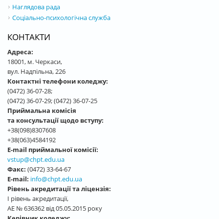
Наглядова рада
Соціально-психологічна служба
КОНТАКТИ
Адреса:
18001, м. Черкаси,
вул. Надпільна, 226
Контактні телефони коледжу:
(0472) 36-07-28;
(0472) 36-07-29; (0472) 36-07-25
Приймальна комісія
та консультації щодо вступу:
+38(098)8307608
+38(063)4584192
E-mail приймальної комісії:
vstup@chpt.edu.ua
Факс:
(0472) 33-64-67
E-mail:
info@chpt.edu.ua
Рівень акредитації та ліцензія:
І рівень акредитації,
АЕ № 636362 від 05.05.2015 року
Керівник коледжу: