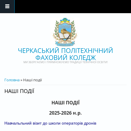
Перейти до основного матеріалу
ЧЕРКАСЬКИЙ ПОЛІТЕХНІЧНИЙ
ФАХОВИЙ КОЛЕДЖ
МИ ЗБЕРІГАЄМО І ПРИМНОЖУЄМО ТРАДИЦІЇ ТЕХНІЧНОЇ ОСВІТИ!
ВИ Є ТУТ
Головна
» Наші події
НАШІ ПОДІЇ
НАШІ ПОДІЇ
2025-2026 н.р.
Навчальльний візит до школи операторів дронів