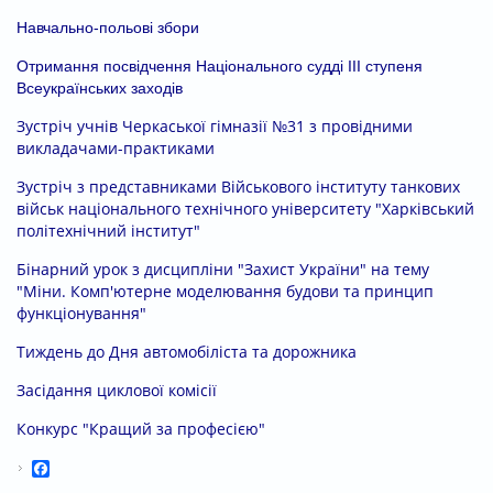
Навчальн
о-польові збори
Отримання посвідчення Національного судді ІІІ ступеня
Всеукраїнських заходів
Зустріч учнів Черкаської гімназії №31 з провідними
викладачами-практиками
Зустріч з представниками Військового інституту танкових
військ національного технічного університету "Харківський
політехнічний інститут"
Бінарний урок з дисципліни "Захист України" на тему
"Міни. Комп'ютерне моделювання будови та принцип
функціонування"
Тиждень до Дня автомобіліста та дорожника
Засідання циклової комісії
Конкурс "Кращий за професією"
Facebook