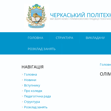
Перейти до основного матеріалу
ЧЕРКАСЬКИЙ ПОЛІТЕ
МИ ЗБЕРІГАЄМО І ПРИМНОЖУЄМО ТРАДИЦІЇ ТЕХНІЧНОЇ
ГОЛОВНА
СТРУКТУРА
ВИКЛАДАЧУ
РОЗКЛАД ЗАНЯТЬ
ВИ Є 
Головн
НАВІГАЦІЯ
ОЛІМ
Головна
Новини
Вступнику
Про коледж
Педагогічна рада
Структура
Розклад занять