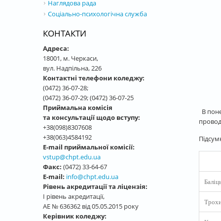
Наглядова рада
Соціально-психологічна служба
КОНТАКТИ
Адреса:
18001, м. Черкаси,
вул. Надпільна, 226
Контактні телефони коледжу:
(0472) 36-07-28;
(0472) 36-07-29; (0472) 36-07-25
Приймальна комісія
В поне
та консультації щодо вступу:
провод
+38(098)8307608
+38(063)4584192
Підсум
E-mail приймальної комісії:
vstup@chpt.edu.ua
Факс:
(0472) 33-64-67
E-mail:
info@chpt.edu.ua
Баліц
Рівень акредитації та ліцензія:
І рівень акредитації,
Трохи
АЕ № 636362 від 05.05.2015 року
Керівник коледжу: