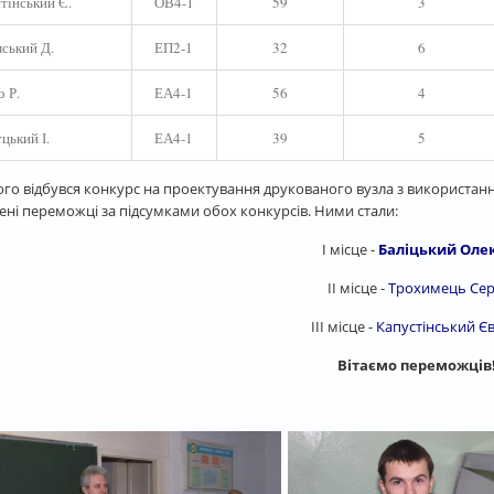
тінський Є.
ОВ4-1
59
3
ський Д.
ЕП2-1
32
6
о Р.
ЕА4-1
56
4
цький І.
ЕА4-1
39
5
ого відбувся конкурс на проектування друкованого вузла з використання
ені переможці за підсумками обох конкурсів. Ними стали:
І місце -
Баліцький Оле
ІІ місце -
Трохимець Сер
ІІІ місце -
Капустінський Є
Вітаємо переможців!