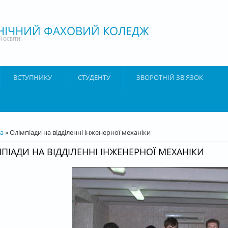
ХНІЧНИЙ ФАХОВИЙ КОЛЕДЖ
 ОСВІТИ!
ВСТУПНИКУ
СТУДЕНТУ
ЗВОРОТНІЙ ЗВ'ЯЗОК
ТУТ
а
» Олімпіади на відділенні інженерної механіки
ПІАДИ НА ВІДДІЛЕННІ ІНЖЕНЕРНОЇ МЕХАНІКИ