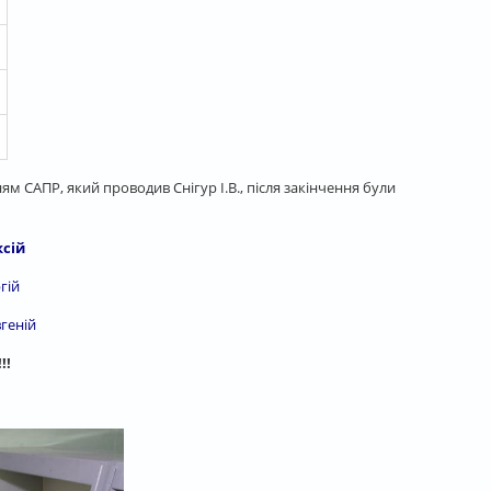
м САПР, який проводив Снігур І.В., після закінчення були
ксій
гій
вгеній
!!