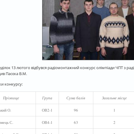
ділок 13 лютого відбувся радіомонтажний конкурс олімпіади ЧПТ з радіо
ив Пасєка В.М.
ки конкурсу:
Прізвище
Група
Сума балів
Загальне місце
ький О.
ОВ2-1
96
1
мець С.
ОВ4-1
63
2