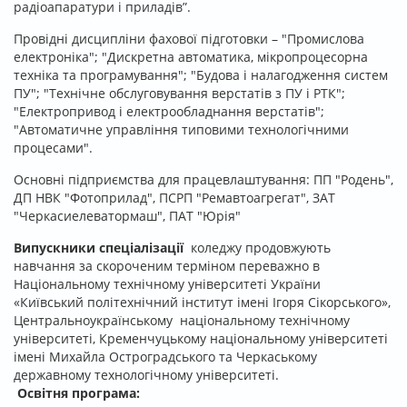
радіоапаратури і приладів”.
Провідні дисципліни фахової підготовки – "Промислова
електроніка"; "Дискретна автоматика, мікропроцесорна
техніка та програмування"; "Будова і налагодження систем
ПУ"; "Технічне обслуговування верстатів з ПУ і РТК";
"Електропривод і електрообладнання верстатів";
"Автоматичне управління типовими технологічними
процесами".
Основні підприємства для працевлаштування: ПП "Родень",
ДП НВК "Фотоприлад", ПСРП "Ремавтоагрегат", ЗАТ
"Черкасиелеватормаш", ПАТ "Юрія"
Випускники спеціалізації
коледжу продовжують
навчання за скороченим терміном переважно в
Національному технічному університеті України
«Київський політехнічний інститут імені Ігоря Сікорського»,
Центральноукраїнському національному технічному
університеті, Кременчуцькому національному університеті
імені Михайла Остроградського та Черкаському
державному технологічному університеті.
Освітня програма: