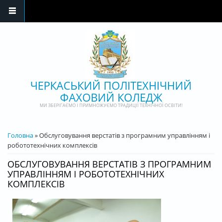
Перейти до основного матеріалу
ЧЕРКАСЬКИЙ ПОЛІТЕХНІЧНИЙ
ФАХОВИЙ КОЛЕДЖ
МИ ЗБЕРІГАЄМО І ПРИМНОЖУЄМО ТРАДИЦІЇ ТЕХНІЧНОЇ ОСВІТИ!
ВИ Є ТУТ
Головна
» Обслуговування верстатів з програмним управлінням і
робототехнічних комплексів
ОБСЛУГОВУВАННЯ ВЕРСТАТІВ З ПРОГРАМНИМ
УПРАВЛІННЯМ І РОБОТОТЕХНІЧНИХ
КОМПЛЕКСІВ