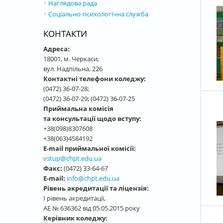
Наглядова рада
Соціально-психологічна служба
КОНТАКТИ
Адреса:
18001, м. Черкаси,
вул. Надпільна, 226
Контактні телефони коледжу:
(0472) 36-07-28;
(0472) 36-07-29; (0472) 36-07-25
Приймальна комісія
та консультації щодо вступу:
+38(098)8307608
+38(063)4584192
E-mail приймальної комісії:
vstup@chpt.edu.ua
Факс:
(0472) 33-64-67
E-mail:
info@chpt.edu.ua
Рівень акредитації та ліцензія:
І рівень акредитації,
АЕ № 636362 від 05.05.2015 року
Керівник коледжу: