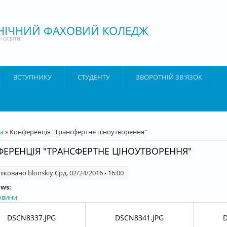
ХНІЧНИЙ ФАХОВИЙ КОЛЕДЖ
 ОСВІТИ!
ВСТУПНИКУ
СТУДЕНТУ
ЗВОРОТНІЙ ЗВ'ЯЗОК
ТУТ
а
» Конференція "Трансфертне ціноутворення"
ЕРЕНЦІЯ "ТРАНСФЕРТНЕ ЦІНОУТВОРЕННЯ"
ліковано
blonskiy
Срд, 02/24/2016 - 16:00
ews:
овини
DSCN8337.JPG
DSCN8341.JPG
D