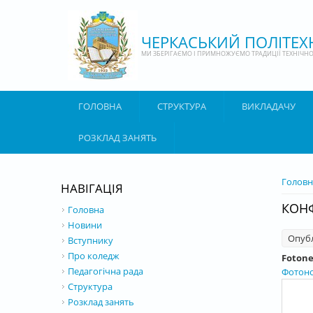
Перейти до основного матеріалу
ЧЕРКАСЬКИЙ ПОЛІТЕ
МИ ЗБЕРІГАЄМО І ПРИМНОЖУЄМО ТРАДИЦІЇ ТЕХНІЧНОЇ
ГОЛОВНА
СТРУКТУРА
ВИКЛАДАЧУ
РОЗКЛАД ЗАНЯТЬ
ВИ Є 
Головн
НАВІГАЦІЯ
КОНФ
Головна
Новини
Опуб
Вступнику
Про коледж
Foton
Педагогічна рада
Фотон
Структура
Розклад занять