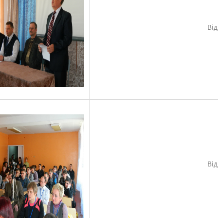
Ві
Ві