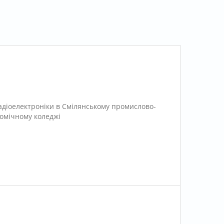
 радіоелектроніки в Смілянському промислово-
омічному коледжі