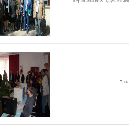
Керівники команд-учасників
Поча