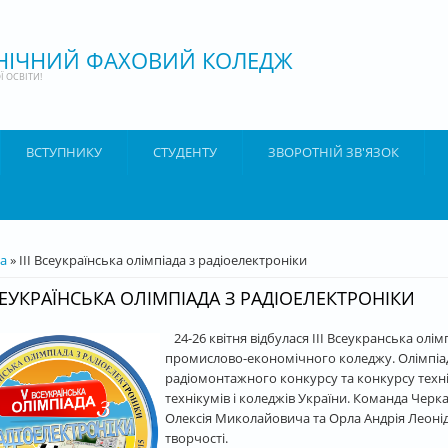
ХНІЧНИЙ ФАХОВИЙ КОЛЕДЖ
 ОСВІТИ!
ВСТУПНИКУ
СТУДЕНТУ
ЗВОРОТНІЙ ЗВ'ЯЗОК
ТУТ
а
» ІІІ Всеукраїнська олімпіада з радіоелектроніки
ВСЕУКРАЇНСЬКА ОЛІМПІАДА З РАДІОЕЛЕКТРОНІКИ
24-26 квітня відбулася ІІІ Всеукранська олім
промислово-економічного коледжу. Олімпіада
радіомонтажного конкурсу та конкурсу техніч
технікумів і коледжів України. Команда Черк
Олексія Миколайовича та Орла Андрія Леонідо
творчості.