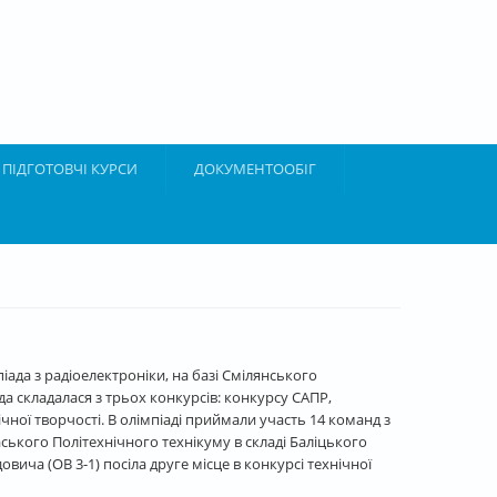
ПІДГОТОВЧІ КУРСИ
ДОКУМЕНТООБІГ
піада з радіоелектроніки, на базі Смілянського
 складалася з трьох конкурсів: конкурсу САПР,
ної творчості. В олімпіаді приймали участь 14 команд з
аського Політехнічного технікуму в складі Баліцького
вича (ОВ 3-1) посіла друге місце в конкурсі технічної