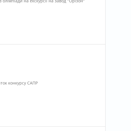
 олімпіади на екскурсії на завод "Орізон"
ток конкурсу САПР