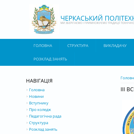
Перейти до основного матеріалу
ЧЕРКАСЬКИЙ ПОЛІТЕ
МИ ЗБЕРІГАЄМО І ПРИМНОЖУЄМО ТРАДИЦІЇ ТЕХНІЧНОЇ
ГОЛОВНА
СТРУКТУРА
ВИКЛАДАЧУ
РОЗКЛАД ЗАНЯТЬ
ВИ Є 
Головн
НАВІГАЦІЯ
ІІІ 
Головна
Новини
Вступнику
Про коледж
Педагогічна рада
Структура
Розклад занять