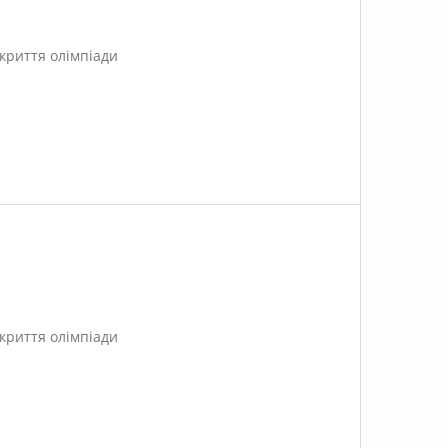
дкриття олімпіади
дкриття олімпіади