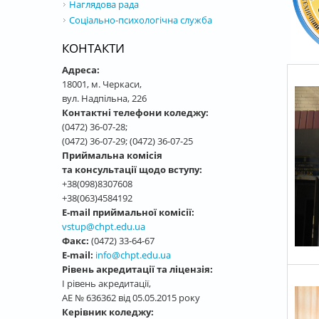
Наглядова рада
Соціально-психологічна служба
КОНТАКТИ
Адреса:
18001, м. Черкаси,
вул. Надпільна, 226
Контактні телефони коледжу:
(0472) 36-07-28;
(0472) 36-07-29; (0472) 36-07-25
Приймальна комісія
та консультації щодо вступу:
+38(098)8307608
+38(063)4584192
E-mail приймальної комісії:
vstup@chpt.edu.ua
Факс:
(0472) 33-64-67
E-mail:
info@chpt.edu.ua
Рівень акредитації та ліцензія:
І рівень акредитації,
АЕ № 636362 від 05.05.2015 року
Керівник коледжу: