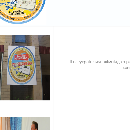
ІІІ всеукраїнська олімпіада з
кон