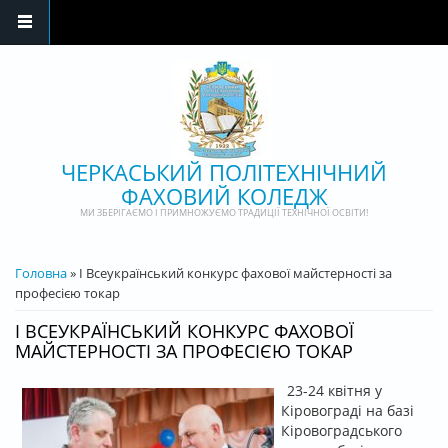
Перейти до основного матеріалу
ЧЕРКАСЬКИЙ ПОЛІТЕХНІЧНИЙ
ФАХОВИЙ КОЛЕДЖ
МИ ЗБЕРІГАЄМО І ПРИМНОЖУЄМО ТРАДИЦІЇ ТЕХНІЧНОЇ ОСВІТИ!
ВИ Є ТУТ
Головна
» І Всеукраїнський конкурс фахової майстерності за
професією токар
І ВСЕУКРАЇНСЬКИЙ КОНКУРС ФАХОВОЇ
МАЙСТЕРНОСТІ ЗА ПРОФЕСІЄЮ ТОКАР
23-24 квітня у
Кіровограді на базі
Кіровоградського