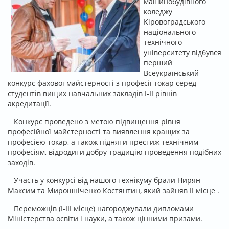
машинобудівного
коледжу
Кіровоградського
національного
технічного
університету відбувся
перший
Всеукраїнський
конкурс фахової майстерності з професії токар серед
студентів вищих навчальних закладів І-ІІ рівнів
акредитації.
Конкурс проведено з метою підвищення рівня
професійної майстерності та виявлення кращих за
професією токар, а також підняти престиж технічним
професіям, відродити добру традицію проведення подібних
заходів.
Участь у конкурсі від нашого технікуму брали Нирян
Максим та Мирошніченко Костянтин, який зайняв ІІ місце .
Переможців (І-ІІІ місце) нагороджували дипломами
Міністерства освіти і науки, а також цінними призами.