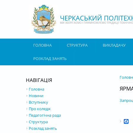
Перейти до основного матеріалу
ЧЕРКАСЬКИЙ ПОЛІТЕ
МИ ЗБЕРІГАЄМО І ПРИМНОЖУЄМО ТРАДИЦІЇ ТЕХНІЧНОЇ
ГОЛОВНА
СТРУКТУРА
ВИКЛАДАЧУ
РОЗКЛАД ЗАНЯТЬ
ВИ Є 
Головн
НАВІГАЦІЯ
ЯРМА
Головна
Новини
Запрош
Вступнику
Про коледж
Педагогічна рада
F
Структура
Розклад занять