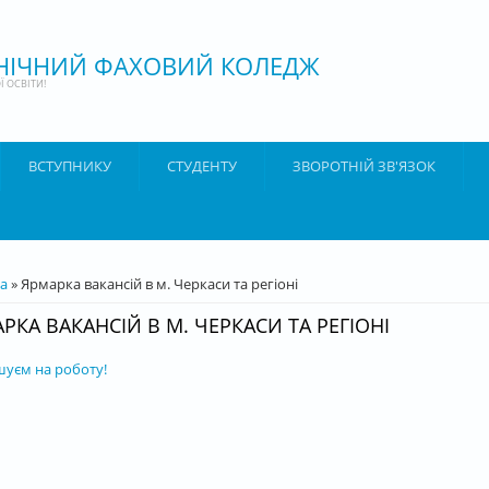
ХНІЧНИЙ ФАХОВИЙ КОЛЕДЖ
 ОСВІТИ!
ВСТУПНИКУ
СТУДЕНТУ
ЗВОРОТНІЙ ЗВ'ЯЗОК
ТУТ
а
» Ярмарка вакансій в м. Черкаси та регіоні
РКА ВАКАНСІЙ В М. ЧЕРКАСИ ТА РЕГІОНІ
уєм на роботу!
acebook