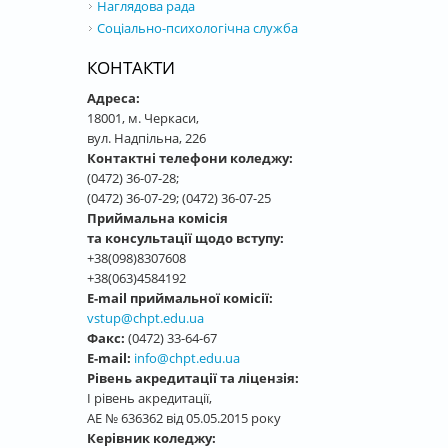
Наглядова рада
Соціально-психологічна служба
КОНТАКТИ
Адреса:
18001, м. Черкаси,
вул. Надпільна, 226
Контактні телефони коледжу:
(0472) 36-07-28;
(0472) 36-07-29; (0472) 36-07-25
Приймальна комісія
та консультації щодо вступу:
+38(098)8307608
+38(063)4584192
E-mail приймальної комісії:
vstup@chpt.edu.ua
Факс:
(0472) 33-64-67
E-mail:
info@chpt.edu.ua
Рівень акредитації та ліцензія:
І рівень акредитації,
АЕ № 636362 від 05.05.2015 року
Керівник коледжу: