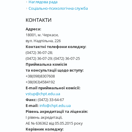
Наглядова рада
Соціально-психологічна служба
КОНТАКТИ
Адреса:
18001, м. Черкаси,
вул. Надпільна, 226
Контактні телефони коледжу:
(0472) 36-07-28;
(0472) 36-07-29; (0472) 36-07-25
Приймальна комісія
та консультації щодо вступу:
+38(098)8307608
+38(063)4584192
E-mail приймальної комісії:
vstup@chpt.edu.ua
Факс:
(0472) 33-64-67
E-mail:
info@chpt.edu.ua
Рівень акредитації та ліцензія:
І рівень акредитації,
АЕ № 636362 від 05.05.2015 року
Керівник коледжу: