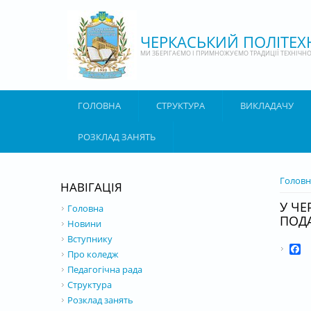
Перейти до основного матеріалу
ЧЕРКАСЬКИЙ ПОЛІТЕ
МИ ЗБЕРІГАЄМО І ПРИМНОЖУЄМО ТРАДИЦІЇ ТЕХНІЧНОЇ
ГОЛОВНА
СТРУКТУРА
ВИКЛАДАЧУ
РОЗКЛАД ЗАНЯТЬ
ВИ Є 
Головн
НАВІГАЦІЯ
У ЧЕ
Головна
ПОД
Новини
Вступнику
F
Про коледж
Педагогічна рада
Структура
Розклад занять