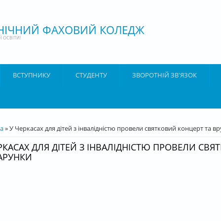
ХНІЧНИЙ ФАХОВИЙ КОЛЕДЖ
 ОСВІТИ!
ВСТУПНИКУ
СТУДЕНТУ
ЗВОРОТНІЙ ЗВ'ЯЗОК
ТУТ
а
» У Черкасах для дітей з інвалідністю провели святковий концерт та 
РКАСАХ ДЛЯ ДІТЕЙ З ІНВАЛІДНІСТЮ ПРОВЕЛИ СВ
АРУНКИ
acebook