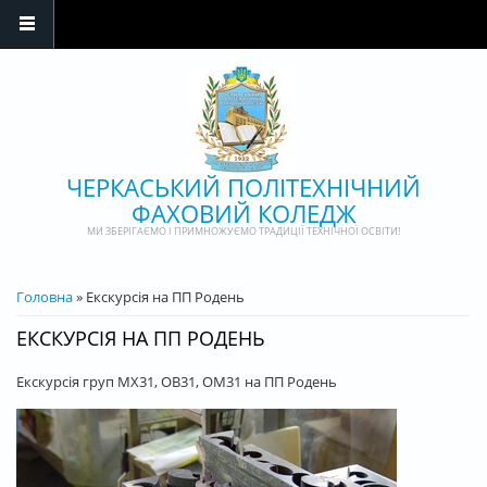
Перейти до основного матеріалу
ЧЕРКАСЬКИЙ ПОЛІТЕХНІЧНИЙ
ФАХОВИЙ КОЛЕДЖ
МИ ЗБЕРІГАЄМО І ПРИМНОЖУЄМО ТРАДИЦІЇ ТЕХНІЧНОЇ ОСВІТИ!
ВИ Є ТУТ
Головна
» Екскурсія на ПП Родень
ЕКСКУРСІЯ НА ПП РОДЕНЬ
Екскурсія груп МХ31, ОВ31, ОМ31 на ПП Родень