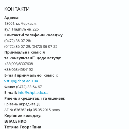
КОНТАКТИ
Адреса:
18001, м. Черкаси,
вул. Надпільна, 226
Контактні телефони коледжу:
(0472) 36-07-28;
(0472) 36-07-29; (0472) 36-07-25
Приймальна комісія
та консультації щодо вступу:
+38(098)8307608
+38(063)4584192
E-mail приймальної комісії:
vstup@chpt.edu.ua
Факс:
(0472) 33-64-67
E-mail:
info@chpt.edu.ua
Рівень акредитації та ліцензія:
І рівень акредитації,
АЕ № 636362 від 05.05.2015 року
Керівник коледжу:
ВЛАСЕНКО
Тетяна Георгіївна