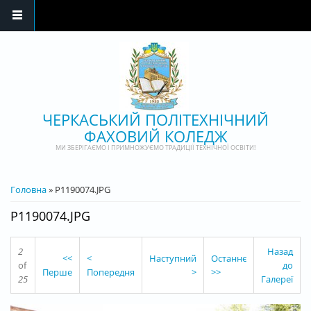
Перейти до основного матеріалу
ЧЕРКАСЬКИЙ ПОЛІТЕХНІЧНИЙ
ФАХОВИЙ КОЛЕДЖ
МИ ЗБЕРІГАЄМО І ПРИМНОЖУЄМО ТРАДИЦІЇ ТЕХНІЧНОЇ ОСВІТИ!
ВИ Є ТУТ
Головна
» P1190074.JPG
P1190074.JPG
2
Назад
<<
<
Наступний
Останнє
of
до
Перше
Попередня
>
>>
25
Галереї