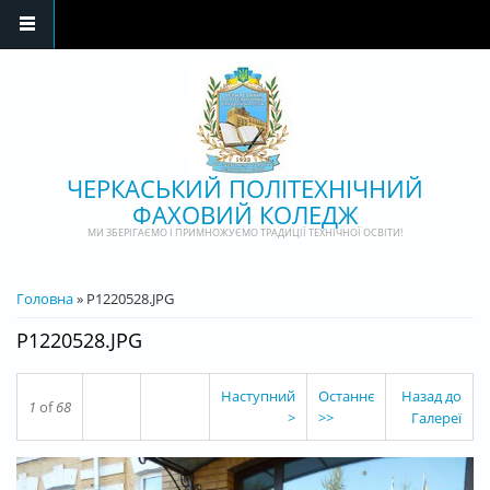
Перейти до основного матеріалу
ЧЕРКАСЬКИЙ ПОЛІТЕХНІЧНИЙ
ФАХОВИЙ КОЛЕДЖ
МИ ЗБЕРІГАЄМО І ПРИМНОЖУЄМО ТРАДИЦІЇ ТЕХНІЧНОЇ ОСВІТИ!
ВИ Є ТУТ
Головна
» P1220528.JPG
P1220528.JPG
Наступний
Останнє
Назад до
1
of
68
>
>>
Галереї