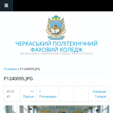
Перейти до основного матеріалу
ЧЕРКАСЬКИЙ ПОЛІТЕХНІЧНИЙ
ФАХОВИЙ КОЛЕДЖ
МИ ЗБЕРІГАЄМО І ПРИМНОЖУЄМО ТРАДИЦІЇ ТЕХНІЧНОЇ ОСВІТИ!
ВИ Є ТУТ
Головна
» P1240095.JPG
P1240095.JPG
45
of
<<
<
Назад до
45
Перше
Попередня
Галереї