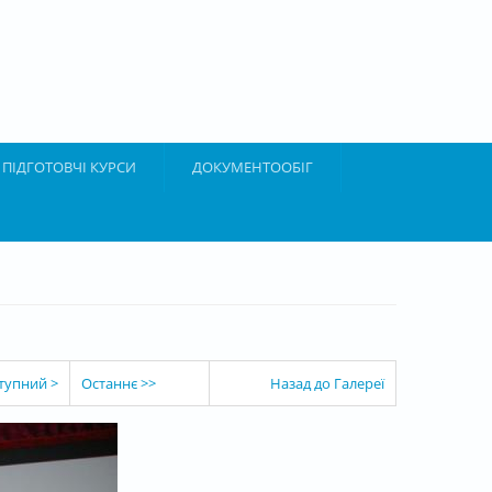
ПІДГОТОВЧІ КУРСИ
ДОКУМЕНТООБІГ
тупний >
Останнє >>
Назад до Галереї