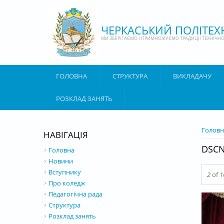
Перейти до основного матеріалу
ЧЕРКАСЬКИЙ ПОЛІТЕ
МИ ЗБЕРІГАЄМО І ПРИМНОЖУЄМО ТРАДИЦІЇ ТЕХНІЧНОЇ
ГОЛОВНА
СТРУКТУРА
ВИКЛАДАЧУ
РОЗКЛАД ЗАНЯТЬ
ВИ Є 
Головн
НАВІГАЦІЯ
DSCN
Головна
Новини
Вступнику
2
of
1
Про коледж
Педагогічна рада
Структура
Розклад занять