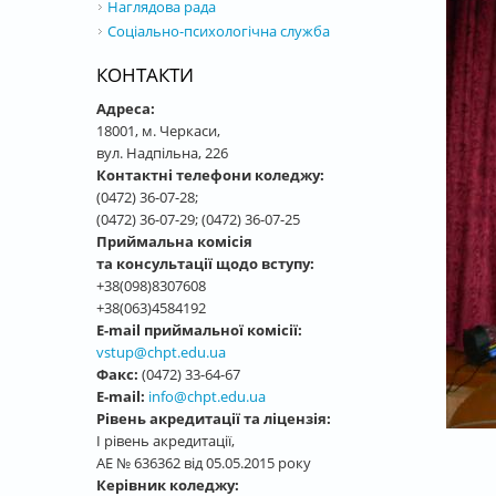
Наглядова рада
Соціально-психологічна служба
КОНТАКТИ
Адреса:
18001, м. Черкаси,
вул. Надпільна, 226
Контактні телефони коледжу:
(0472) 36-07-28;
(0472) 36-07-29; (0472) 36-07-25
Приймальна комісія
та консультації щодо вступу:
+38(098)8307608
+38(063)4584192
E-mail приймальної комісії:
vstup@chpt.edu.ua
Факс:
(0472) 33-64-67
E-mail:
info@chpt.edu.ua
Рівень акредитації та ліцензія:
І рівень акредитації,
АЕ № 636362 від 05.05.2015 року
Керівник коледжу: