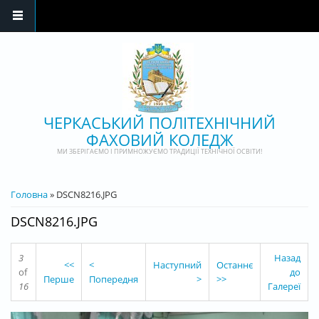
Перейти до основного матеріалу
ЧЕРКАСЬКИЙ ПОЛІТЕХНІЧНИЙ
ФАХОВИЙ КОЛЕДЖ
МИ ЗБЕРІГАЄМО І ПРИМНОЖУЄМО ТРАДИЦІЇ ТЕХНІЧНОЇ ОСВІТИ!
ВИ Є ТУТ
Головна
» DSCN8216.JPG
DSCN8216.JPG
3
Назад
<<
<
Наступний
Останнє
of
до
Перше
Попередня
>
>>
16
Галереї