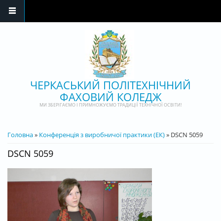
Перейти до основного матеріалу
ЧЕРКАСЬКИЙ ПОЛІТЕХНІЧНИЙ
ФАХОВИЙ КОЛЕДЖ
МИ ЗБЕРІГАЄМО І ПРИМНОЖУЄМО ТРАДИЦІЇ ТЕХНІЧНОЇ ОСВІТИ!
ВИ Є ТУТ
Головна
»
Конференція з виробничої практики (ЕК)
» DSCN 5059
DSCN 5059