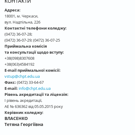
КОНТАКТИ
Адреса:
18001, м. Черкаси,
вул. Надпільна, 226
Контактні телефони коледжу:
(0472) 36-07-28;
(0472) 36-07-29; (0472) 36-07-25
Приймальна комісія
та консультації щодо вступу:
+38(098)8307608
+38(063)4584192
E-mail приймальної комісії:
vstup@chpt.edu.ua
Факс:
(0472) 33-64-67
E-mail:
info@chpt.edu.ua
Рівень акредитації та ліцензія:
І рівень акредитації,
АЕ № 636362 від 05.05.2015 року
Керівник коледжу:
ВЛАСЕНКО
Тетяна Георгіївна