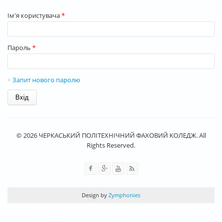
Ім'я користувача
*
Пароль
*
Запит нового паролю
© 2026 ЧЕРКАСЬКИЙ ПОЛІТЕХНІЧНИЙ ФАХОВИЙ КОЛЕДЖ. All
Rights Reserved.
Design by
Zymphonies
rolex replica
best rolex replica
best replica watches
Schweizer Rolex-
Repliken
replica rolex