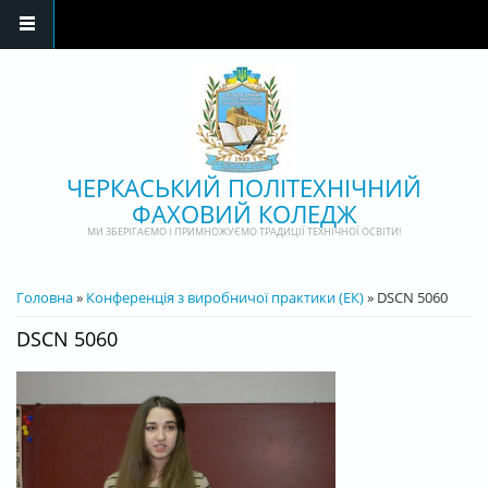
Перейти до основного матеріалу
ЧЕРКАСЬКИЙ ПОЛІТЕХНІЧНИЙ
ФАХОВИЙ КОЛЕДЖ
МИ ЗБЕРІГАЄМО І ПРИМНОЖУЄМО ТРАДИЦІЇ ТЕХНІЧНОЇ ОСВІТИ!
ВИ Є ТУТ
Головна
»
Конференція з виробничої практики (ЕК)
» DSCN 5060
DSCN 5060