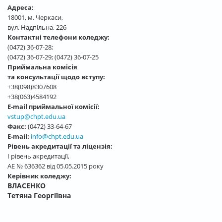
Адреса:
18001, м. Черкаси,
вул. Надпільна, 226
Контактні телефони коледжу:
(0472) 36-07-28;
(0472) 36-07-29; (0472) 36-07-25
Приймальна комісія
та консультації щодо вступу:
+38(098)8307608
+38(063)4584192
E-mail приймальної комісії:
vstup@chpt.edu.ua
Факс:
(0472) 33-64-67
E-mail:
info@chpt.edu.ua
Рівень акредитації та ліцензія:
І рівень акредитації,
АЕ № 636362 від 05.05.2015 року
Керівник коледжу:
ВЛАСЕНКО
Тетяна Георгіївна