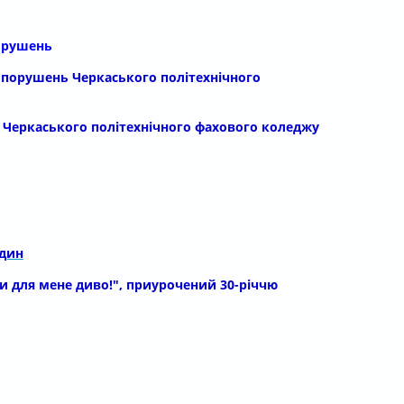
порушень
опорушень Черкаського політехнічного
я Черкаського політехнічного фахового коледжу
один
Ти для мене диво!", приурочений 30-річчю