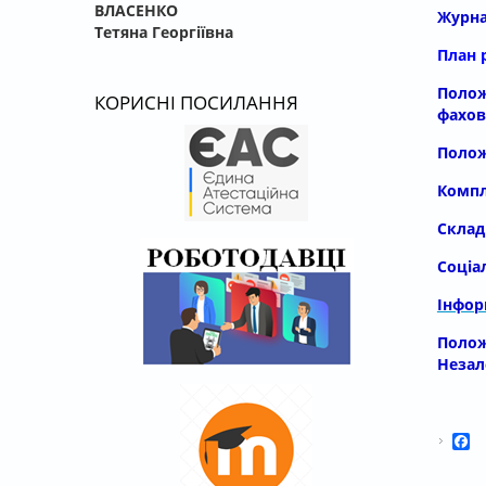
ВЛАСЕНКО
Журна
Тетяна Георгіївна
План 
Полож
КОРИСНІ ПОСИЛАННЯ
фахов
Полож
Компл
Склад
Соціа
Інфор
Полож
Незал
F