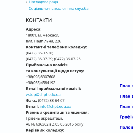
Наглядова рада
Соціально-психологічна служба
КОНТАКТИ
Адреса:
18001, м. Черкаси,
вул. Надпільна, 226
Контактні телефони коледжу:
(0472) 36-07-28;
(0472) 36-07-29; (0472) 36-07-25
Приймальна комісія
та консультації щодо вступу:
+38(098)8307608
+38(063)4584192
План 
E-mail приймальної комісії:
vstup@chpt.edu.ua
План 
Факс:
(0472) 33-64-67
План 
E-mail:
info@chpt.edu.ua
Рівень акредитації та ліцензія:
Графік
І рівень акредитації,
АЕ № 636362 від 05.05.2015 року
Полож
Керівник коледжу: