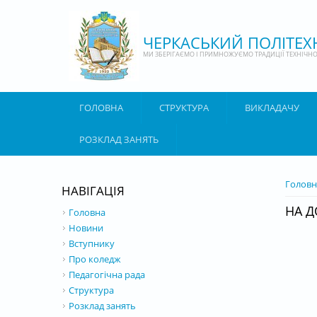
Перейти до основного матеріалу
ЧЕРКАСЬКИЙ ПОЛІТЕ
МИ ЗБЕРІГАЄМО І ПРИМНОЖУЄМО ТРАДИЦІЇ ТЕХНІЧНОЇ
ГОЛОВНА
СТРУКТУРА
ВИКЛАДАЧУ
РОЗКЛАД ЗАНЯТЬ
ВИ Є 
Головн
НАВІГАЦІЯ
НА Д
Головна
Новини
Вступнику
Про коледж
Педагогічна рада
Структура
Розклад занять