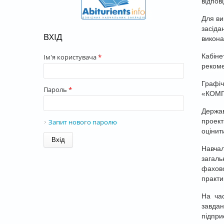
відпов
Для ви
засіда
ВХІД
викона
Кабіне
Ім'я користувача
*
рекоме
Графіч
Пароль
*
«КОМП
Держав
проект
Запит нового паролю
оцінит
Навчал
загаль
фахово
практи
На час
завдан
підпри