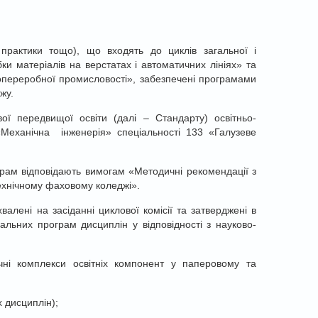
, практики тощо), що входять до циклів загальної і
ки матеріалів на верстатах і автоматичних лініях» та
опереробної промисловості», забезпечені програмами
жу.
ої передвищої освіти (далі – Стандарту) освітньо-
Механічна інженерія» спеціальності 133 «Галузеве
рам відповідають вимогам «Методичні рекомендації з
ехнічному фаховому коледжі».
алені на засіданні циклової комісії та затверджені в
льних програм дисциплін у відповідності з науково-
ні комплекси освітніх компонент у паперовому та
х дисциплін);