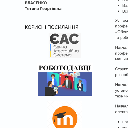
ВЛАСЕНКО
Вз
Тетяна Георгіївна
Вс
Усі ос
профес
КОРИСНІ ПОСИЛАННЯ
«Обслу
та роб
Навчал
профе
машино
Структ
розроб
Навчал
устано
техніч
Навча
електр
на
ко