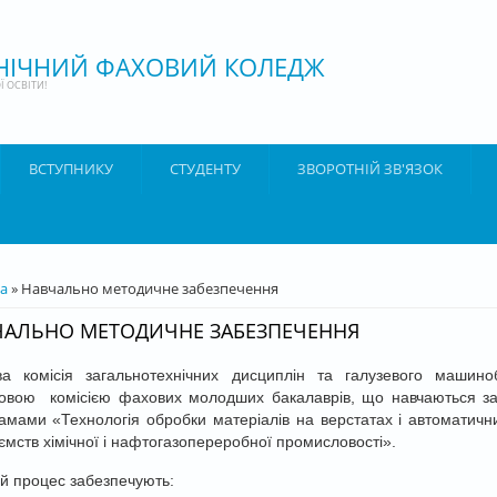
ХНІЧНИЙ ФАХОВИЙ КОЛЕДЖ
 ОСВІТИ!
ВСТУПНИКУ
СТУДЕНТУ
ЗВОРОТНІЙ ЗВ'ЯЗОК
ТУТ
а
» Навчально методичне забезпечення
ЧАЛЬНО МЕТОДИЧНЕ ЗАБЕЗПЕЧЕННЯ
ва комісія загальнотехнічних дисциплін та галузевого машино
ковою комісією фахових молодших бакалаврів, що навчаються за
мами «Технологія обробки матеріалів на верстатах і автоматичн
ємств хімічної і нафтогазопереробної промисловості».
ій процес забезпечують: