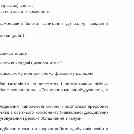
нарських) занять;
віти з освітніх компонент;
аменаційні білети; запитання до заліку; завдання
ктів (робіт);
озаписи тощо).
ють викладачі циклової комісії.
Черкаському політехнічному фаховому коледжі».
ки матеріалів на верстатах і автоматичних лініях»
огічне оснащення» , «Технологія машинобудування», «
аднання підприємств хімічної і нафтогазопереробної
ктів з освітнього компоненту (навчальної дисципліни)
уговування і ремонт обладнання в галузі» .
редбачає елементи творчої роботи здобувачів освіти у