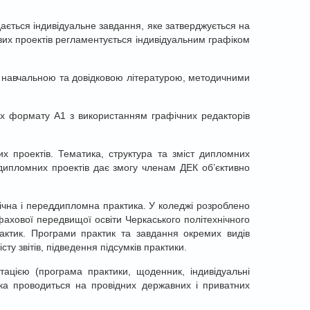
ається індивідуальне завдання, яке затверджується на
ових проектів регламентується індивідуальним графіком
 навчальною та довідковою літературою, методичними
ах формату А1 з використанням графічних редакторів
х проектів. Тематика, структура та зміст дипломних
 дипломних проектів дає змогу членам ДЕК об’єктивно
ічна і переддипломна практика. У коледжі розроблено
ахової передвищої освіти Черкаського політехнічного
рактик. Програми практик та завдання окремих видів
у звітів, підведення підсумків практики.
тацією (програма практики, щоденник, індивідуальні
ка проводиться на провідних державних і приватних