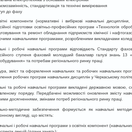
аємозамінність, стандартизація та технічні вимірювання
туп до фаху
вітні компоненти (нормативні і вибіркові навчальні дисципліни
ійної підготовки освітньо-професійних програм «Технологія оброб
говування та ремонт обладнання підприємств хімічної і нафтогаз
очими навчальними програмами, розробленими викладачами колед
ьні і робочі навчальні програми відповідають Стандарту фахов
сійного ступеня фаховий молодший бакалавр галузі знань 13 «
будування» та потребам регіонального ринку праці.
ура, зміст та оформлення навчальних та робочих навчальних прог
лення робочих програм навчальних дисциплін у Черкаському політ
ьні та робочі навчальні програми викладені державною мовою, схв
вленому порядку. Передбачені можливості оновлення змісту навча
ними досягненнями, змінами потреб регіонального ринку праці.
льно-методичне забезпечення формується як навчальні методич
онному вигляді, що містять:
вчальні і робочі навчальні програми з освітніх компонент (навчальни
нспекти лекцій (плани занять);