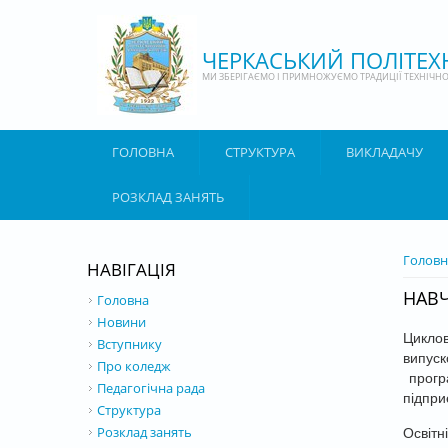
Перейти до основного матеріалу
ЧЕРКАСЬКИЙ ПОЛІТЕ
МИ ЗБЕРІГАЄМО І ПРИМНОЖУЄМО ТРАДИЦІЇ ТЕХНІЧНОЇ
ГОЛОВНА
СТРУКТУРА
ВИКЛАДАЧУ
РОЗКЛАД ЗАНЯТЬ
ВИ Є 
Головн
НАВІГАЦІЯ
НАВ
Головна
Новини
Цикло
Вступнику
випус
Про коледж
програ
Педагогічна рада
підпри
Структура
Розклад занять
Освітн