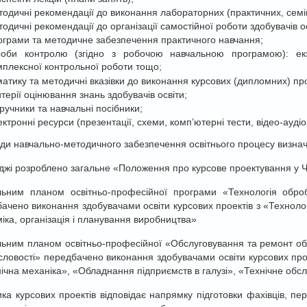
тодичні рекомендації до виконання лабораторних (практичних, семі
одичні рекомендації до організації самостійної роботи здобувачів ос
ограми та методичне забезпечення практичного навчання;
соби контролю (згідно з робочою навчальною програмою): екз
мплексної контрольної роботи тощо;
матику та методичні вказівки до виконання курсових (дипломних) прое
терії оцінювання знань здобувачів освіти;
дручники та навчальні посібники;
ектронні ресурси (презентації, схеми, комп’ютерні тести, відео-ауді
иди навчально-методичного забезпечення освітнього процесу визнача
джі розроблено загальне «Положення про курсове проектування у 
ьним планом освітньо-професійної програми «Технологія оброб
ачено виконання здобувачами освіти курсових проектів з «Технол
іка, організація і планування виробництва»
ьним планом освітньо-професійної «Обслуговування та ремонт обл
ловості» передбачено виконання здобувачами освіти курсових прое
ічна механіка», «Обладнання підприємств в галузі», «Технічне обсл
ка курсових проектів відповідає напрямку підготовки фахівців, пе