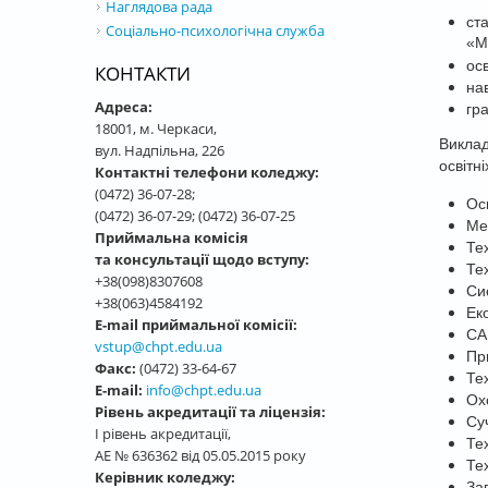
Наглядова рада
ст
Соціально-психологічна служба
«М
ос
КОНТАКТИ
на
Адреса:
гра
18001, м. Черкаси,
Виклад
вул. Надпільна, 226
освітн
Контактні телефони коледжу:
(0472) 36-07-28;
Ос
(0472) 36-07-29; (0472) 36-07-25
Мет
Приймальна комісія
Те
та консультації щодо вступу:
Те
+38(098)8307608
Си
+38(063)4584192
Ек
E-mail приймальної комісії:
СА
vstup@chpt.edu.ua
Пр
Факс:
(0472) 33-64-67
Те
E-mail:
info@chpt.edu.ua
Ох
Рівень акредитації та ліцензія:
Суч
І рівень акредитації,
Те
АЕ № 636362 від 05.05.2015 року
Те
Керівник коледжу:
За