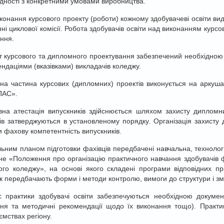
ідності з конкретними умовами виробництва.
конання курсового проекту (роботи) кожному здобувачеві освіти вид
нні циклової комісії. Робота здобувачів освіти над виконанням курс
ння.
т курсового та дипломного проектування забезпечений необхідною
ндаціями (вказівками) викладачів коледжу.
на частина курсових (дипломних) проектів виконується на аркуш
АС».
на атестація випускників здійснюється шляхом захисту дипломни
ів затверджуються в установленому порядку. Організація захисту
и фахову компетентність випускників.
ьним планом підготовки фахівців передбачені навчальна, технолог
не «Положення про організацію практичного навчання здобувачів ф
го коледжу», на основі якого складені програми відповідних п
к передбачають форми і методи контролю, вимоги до структури і зміст
 практики здобувачі освіти забезпечуються необхідною докумен
ня та методичні рекомендації щодо їх виконання тощо). Практи
ємствах регіону.