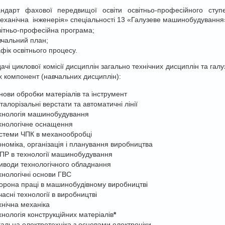
андарт фахової передвищої освіти освітньо-професійного ст
еханічна інженерія» спеціальності 13 «Галузеве машинобудування
вітньо-професійна програма;
вчальний план;
фік освітнього процесу.
ачі циклової комісії дисциплін загально технічних дисциплін та га
іх компонент (навчальних дисциплін):
нови обробки матеріалів та інструмент
алорізальні верстати та автоматичні лінії
хнологія машинобудування
хнологічне оснащення
стеми ЧПК в механообробці
ономіка, організація і планування виробництва
ПР в технології машинобудування
иводи технологічного обладнання
хнологічні основи ГВС
орона праці в машинобудівному виробництві
асні технології в виробництві
хнічна механіка
хнологія конструкційних матеріалів
*
гальна електротехніка з основами електроніки