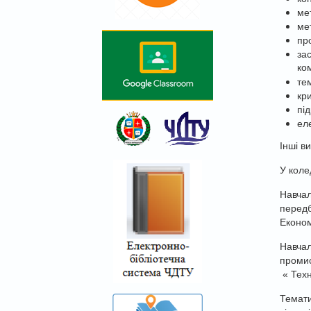
ме
мет
пр
за
ко
те
кри
пі
ел
Інші в
У коле
Навчал
передб
Економ
Навчал
промис
« Техн
Темати