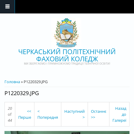
Перейти до основного матеріалу
ЧЕРКАСЬКИЙ ПОЛІТЕХНІЧНИЙ
ФАХОВИЙ КОЛЕДЖ
МИ ЗБЕРІГАЄМО І ПРИМНОЖУЄМО ТРАДИЦІЇ ТЕХНІЧНОЇ ОСВІТИ!
ВИ Є ТУТ
Головна
» P1220329.JPG
P1220329.JPG
20
Назад
<<
<
Наступний
Останнє
of
до
Перше
Попередня
>
>>
44
Галереї