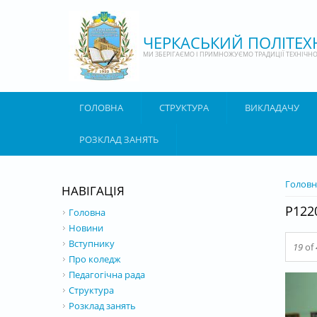
Перейти до основного матеріалу
ЧЕРКАСЬКИЙ ПОЛІТЕ
МИ ЗБЕРІГАЄМО І ПРИМНОЖУЄМО ТРАДИЦІЇ ТЕХНІЧНОЇ
ГОЛОВНА
СТРУКТУРА
ВИКЛАДАЧУ
РОЗКЛАД ЗАНЯТЬ
ВИ Є 
Головн
НАВІГАЦІЯ
P122
Головна
Новини
Вступнику
19
of
Про коледж
Педагогічна рада
Структура
Розклад занять