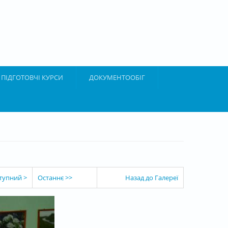
ПІДГОТОВЧІ КУРСИ
ДОКУМЕНТООБІГ
тупний >
Останнє >>
Назад до Галереї