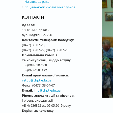
Наглядова рада
Соціально-психологічна служба
КОНТАКТИ
Адреса:
18001, м. Черкаси,
вул. Надпільна, 226
Контактні телефони коледжу:
(0472) 36-07-28;
(0472) 36-07-29; (0472) 36-07-25
Приймальна комісія
та консультації щодо вступу:
+38(098)8307608
+38(063)4584192
E-mail приймальної комісії:
vstup@chpt.edu.ua
Факс:
(0472) 33-64-67
E-mail:
info@chpt.edu.ua
Рівень акредитації та ліцензія:
І рівень акредитації,
АЕ № 636362 від 05.05.2015 року
Керівник коледжу: