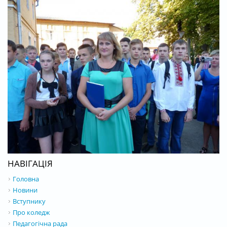
НАВІГАЦІЯ
Головна
Новини
Вступнику
Про коледж
Педагогічна рада