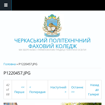
Перейти до основного матеріалу
ЧЕРКАСЬКИЙ ПОЛІТЕХНІЧНИЙ
ФАХОВИЙ КОЛЕДЖ
МИ ЗБЕРІГАЄМО І ПРИМНОЖУЄМО ТРАДИЦІЇ ТЕХНІЧНОЇ ОСВІТИ!
ВИ Є ТУТ
Головна
» P1220457.JPG
P1220457.JPG
42
Назад
<<
<
Наступний
Останнє
of
до
Перше
Попередня
>
>>
68
Галереї