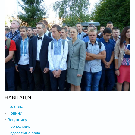
НАВІГАЦІЯ
Головна
Новини
Вступнику
Про коледж
Педагогічна рада