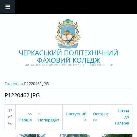
Перейти до основного матеріалу
ЧЕРКАСЬКИЙ ПОЛІТЕХНІЧНИЙ
ФАХОВИЙ КОЛЕДЖ
МИ ЗБЕРІГАЄМО І ПРИМНОЖУЄМО ТРАДИЦІЇ ТЕХНІЧНОЇ ОСВІТИ!
ВИ Є ТУТ
Головна
» P1220462.JPG
P1220462.JPG
37
Назад
<<
<
Наступний
Останнє
of
до
Перше
Попередня
>
>>
68
Галереї