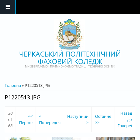
Перейти до основного матеріалу
ЧЕРКАСЬКИЙ ПОЛІТЕХНІЧНИЙ
ФАХОВИЙ КОЛЕДЖ
МИ ЗБЕРІГАЄМО І ПРИМНОЖУЄМО ТРАДИЦІЇ ТЕХНІЧНОЇ ОСВІТИ!
ВИ Є ТУТ
Головна
» P1220513.JPG
P1220513.JPG
30
Назад
<<
<
Наступний
Останнє
of
до
Перше
Попередня
>
>>
68
Галереї