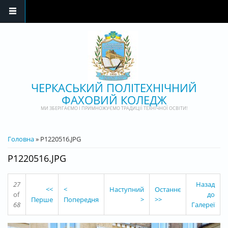
Перейти до основного матеріалу
ЧЕРКАСЬКИЙ ПОЛІТЕХНІЧНИЙ
ФАХОВИЙ КОЛЕДЖ
МИ ЗБЕРІГАЄМО І ПРИМНОЖУЄМО ТРАДИЦІЇ ТЕХНІЧНОЇ ОСВІТИ!
ВИ Є ТУТ
Головна
» P1220516.JPG
P1220516.JPG
27
Назад
<<
<
Наступний
Останнє
of
до
Перше
Попередня
>
>>
68
Галереї