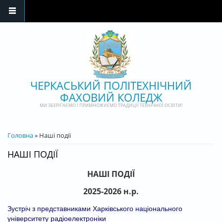
Перейти до основного матеріалу
ЧЕРКАСЬКИЙ ПОЛІТЕХНІЧНИЙ
ФАХОВИЙ КОЛЕДЖ
МИ ЗБЕРІГАЄМО І ПРИМНОЖУЄМО ТРАДИЦІЇ ТЕХНІЧНОЇ ОСВІТИ!
ВИ Є ТУТ
Головна
» Наші події
НАШІ ПОДІЇ
НАШІ ПОДІЇ
2025-2026 н.р.
Зустріч з представниками Харківського національного
університету радіоелектроніки