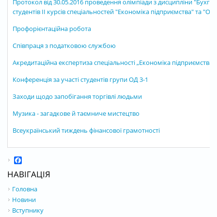
Протокол від 30.05.2016 проведення олімпіади з дисципліни "Бухгал
студентів ІІ курсів спеціальностей "Економіка підприємства" та "Оці
Профорієнтаційна робота
Співпраця з податковою службою
Акредитаційна експертиза спеціальності „Економіка підприємства”
Конференція за участі студентів групи ОД 3-1
Заходи щодо запобігання торгівлі людьми
Музика - загадкове й таємниче мистецтво
Всеукраїнський тиждень фінансової грамотності
Facebook
НАВІГАЦІЯ
Головна
Новини
Вступнику