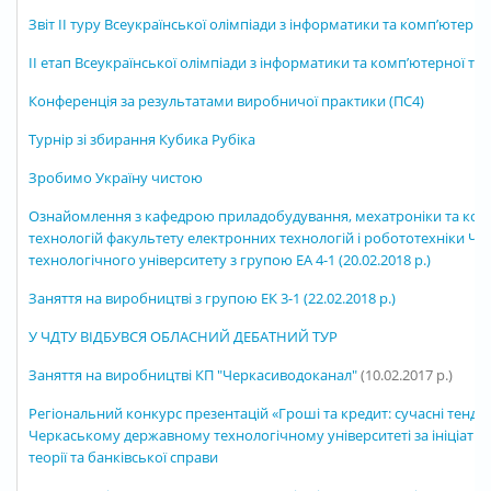
Звіт ІІ туру Всеукраїнської олімпіади з інформатики та комп’ютерно
ІІ етап Всеукраїнської олімпіади з інформатики та комп’ютерної тех
Конференція за результатами виробничої практики (ПС4)
Турнір зі збирання Кубика Рубіка
Зробимо Україну чистою
Ознайомлення з кафедрою приладобудування, мехатроніки та ко
технологій факультету електронних технологій і робототехніки Ч
технологічного університету з групою ЕА 4-1 (20.02.2018 р.)
Заняття на виробництві з групою ЕК 3-1 (22.02.2018 р.)
У ЧДТУ ВІДБУВСЯ ОБЛАСНИЙ ДЕБАТНИЙ ТУР
Заняття на виробництві КП "Черкасиводоканал"
(10.02.2017 р.)
Регіональний конкурс презентацій «Гроші та кредит: сучасні тенден
Черкаському державному технологічному університеті за ініціати
теорії та банківської справи