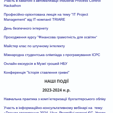
Участь в хакатоні з автоматизації Industrial Process Control
Hackathon
Професійно-орієнтована лекція на тему "IT Project
Management" від ІТ-компанії TRIARE
День безпечного інтернету
"
Проходження курсу "
Фінансова грамотність для освітян
Майстер клас по штучному інтелекту
Міжнародна студентська олімпіада з програмування ІСРС
Онлайн-екскурсія в Музеї грошей НБУ
Конференція "Історія ставлення гривні"
НАШІ ПОДІЇ
2023-2024 н.р.
Навчальна практика з комп’ютеризації бухгалтерського обліку
Участь в інформаційно-консультативному вебінарі на тему:
«Тренди споживання 2024. Ціни. Роздрібні мережі ЄС. Умови