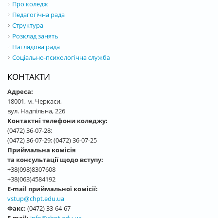
Про коледж
Педагогічна рада
Структура
Розклад занять
Наглядова рада
Соціально-психологічна служба
КОНТАКТИ
Адреса:
18001, м. Черкаси,
вул. Надпільна, 226
Контактні телефони коледжу:
(0472) 36-07-28;
(0472) 36-07-29; (0472) 36-07-25
Приймальна комісія
та консультації щодо вступу:
+38(098)8307608
+38(063)4584192
E-mail приймальної комісії:
vstup@chpt.edu.ua
Факс:
(0472) 33-64-67
E-mail:
info@chpt.edu.ua